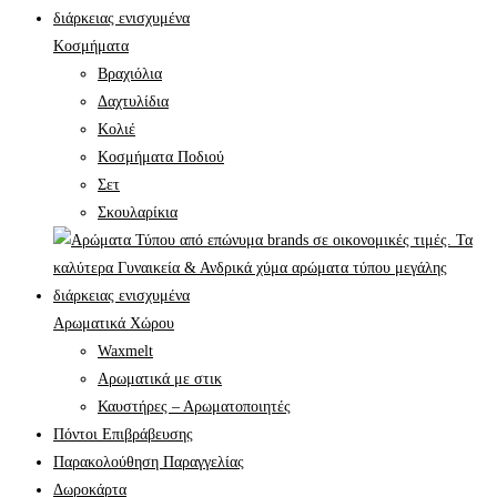
Κοσμήματα
Βραχιόλια
Δαχτυλίδια
Κολιέ
Κοσμήματα Ποδιού
Σετ
Σκουλαρίκια
Αρωματικά Χώρου
Waxmelt
Αρωματικά με στικ
Καυστήρες – Αρωματοποιητές
Πόντοι Επιβράβευσης
Παρακολούθηση Παραγγελίας
Δωροκάρτα