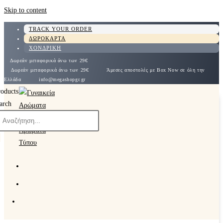
Skip to content
TRACK YOUR ORDER
ΔΩΡΟΚΑΡΤΑ
ΧΟΝΔΡΙΚΗ
Δωρεάν μεταφορικά άνω των 29€
Δωρεάν μεταφορικά άνω των 29€
Άμεσες αποστολές με Box Now σε όλη την
Ελλάδα
info@megashopgr.gr
roducts
arch