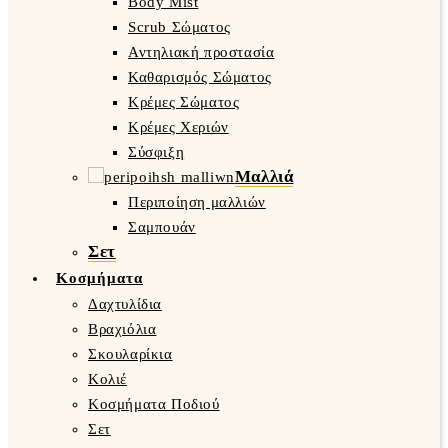
Body Mist
Scrub Σώματος
Αντηλιακή προστασία
Καθαρισμός Σώματος
Κρέμες Σώματος
Κρέμες Χεριών
Σύσφιξη
Μαλλιά
Περιποίηση μαλλιών
Σαμπουάν
Σετ
Κοσμήματα
Δαχτυλίδια
Βραχιόλια
Σκουλαρίκια
Κολιέ
Κοσμήματα Ποδιού
Σετ