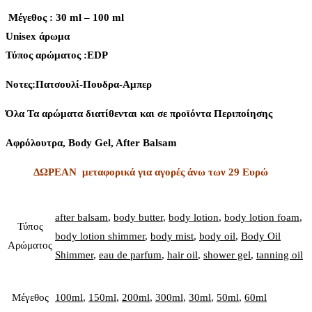
Μέγεθος : 30 ml – 100 ml
Unisex άρωμα
Τύπος αρώματος :ΕDP
Νοτες:Πατσουλί-Πουδρα-Αμπερ
Όλα Τα αρώματα διατίθενται και σε προϊόντα Περιποίησης
Αφρόλουτρα, Body Gel, After Balsam
ΔΩΡΕΑΝ μεταφορικά για αγορές άνω των 29 Ευρώ
after balsam
,
body butter
,
body lotion
,
body lotion foam
,
Τύπος
body lotion shimmer
,
body mist
,
body oil
,
Body Oil
Αρώματος
Shimmer
,
eau de parfum
,
hair oil
,
shower gel
,
tanning oil
Μέγεθος
100ml
,
150ml
,
200ml
,
300ml
,
30ml
,
50ml
,
60ml