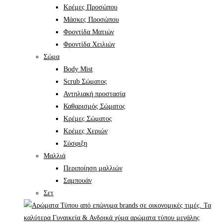
Κρέμες Προσώπου
Μάσκες Προσώπου
Φροντίδα Ματιών
Φροντίδα Χειλιών
Σώμα
Body Mist
Scrub Σώματος
Αντηλιακή προστασία
Καθαρισμός Σώματος
Κρέμες Σώματος
Κρέμες Χεριών
Σύσφιξη
Mαλλιά
Περιποίηση μαλλιών
Σαμπουάν
Σετ