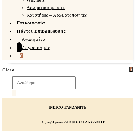
Waxmelt
Αρωματικά με στικ
Καυστήρες – Αρωματοποιητές
Επικοινωνία
Πόντοι Επιβράβευσης
Αγαπημένα
Λογαριασμός
0
0
Close
Products
search
INDIGO TANZANITE
INDIGO TANZANITE
Αρχική
>
Προϊόντα
>