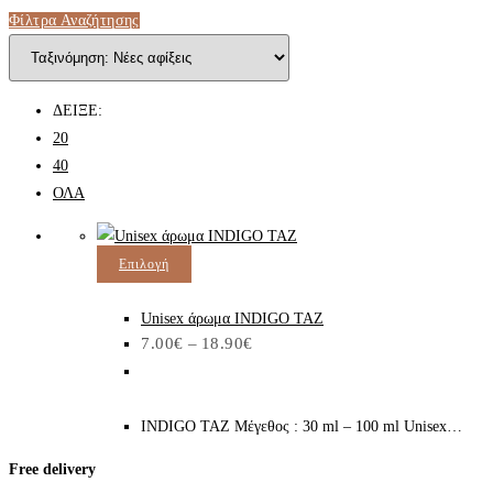
Φίλτρα Αναζήτησης
ΔΕΙΞΕ:
20
40
ΟΛΑ
Αυτό
Επιλογή
το
προϊόν
Unisex άρωμα INDIGO TAZ
Price
7.00
€
–
18.90
€
έχει
range:
7.00€
πολλαπλές
through
παραλλαγές.
18.90€
INDIGO TAZ Μέγεθος : 30 ml – 100 ml Unisex…
Οι
επιλογές
Free delivery
μπορούν