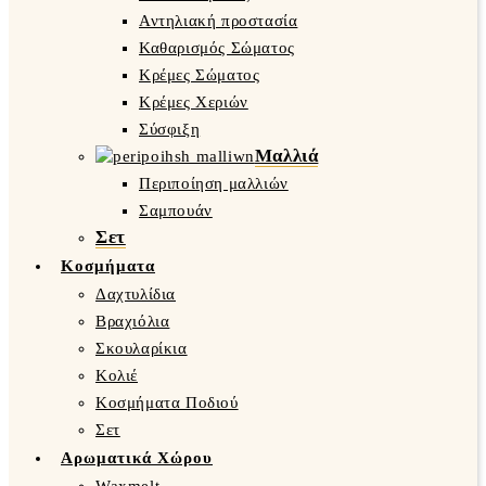
Αντηλιακή προστασία
Καθαρισμός Σώματος
Κρέμες Σώματος
Κρέμες Χεριών
Σύσφιξη
Μαλλιά
Περιποίηση μαλλιών
Σαμπουάν
Σετ
Κοσμήματα
Δαχτυλίδια
Βραχιόλια
Σκουλαρίκια
Κολιέ
Κοσμήματα Ποδιού
Σετ
Αρωματικά Χώρου