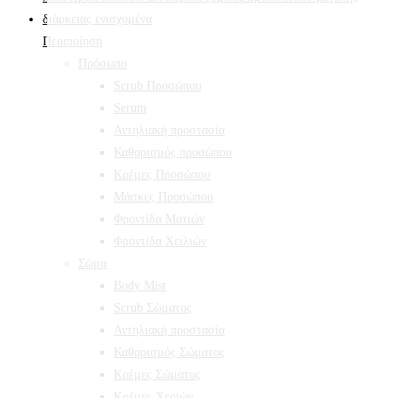
Περιποίηση
Πρόσωπο
Scrub Προσώπου
Serum
Αντηλιακή προστασία
Καθαρισμός προσώπου
Κρέμες Προσώπου
Μάσκες Προσώπου
Φροντίδα Ματιών
Φροντίδα Χειλιών
Σώμα
Body Mist
Scrub Σώματος
Αντηλιακή προστασία
Καθαρισμός Σώματος
Κρέμες Σώματος
Κρέμες Χεριών