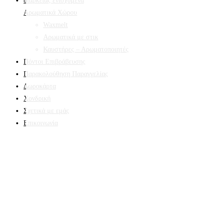
Αρωματικά Χώρου
Waxmelt
Αρωματικά με στικ
Καυστήρες – Αρωματοποιητές
Πόντοι Επιβράβευσης
Παρακολούθηση Παραγγελίας
Δωροκάρτα
Χονδρική
Σχετικά με εμάς
Επικοινωνία