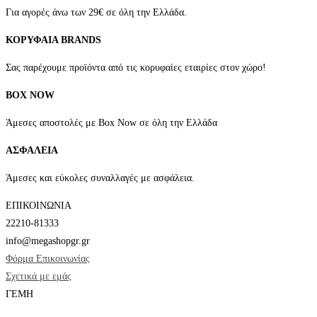
να
Για αγορές άνω των 29€ σε όλη την Ελλάδα.
επιλεγούν
ΚΟΡΥΦΑΙΑ BRANDS
στη
σελίδα
Σας παρέχουμε προϊόντα από τις κορυφαίες εταιρίες στον χώρο!
του
BOX NOW
προϊόντος
Άμεσες αποστολές με Box Now σε όλη την Ελλάδα
ΑΣΦΑΛΕΙΑ
Άμεσες και εύκολες συναλλαγές με ασφάλεια.
ΕΠΙΚΟΙΝΩΝΙΑ
22210-81333
info@megashopgr.gr
Φόρμα Επικοινωνίας
Σχετικά με εμάς
ΓΕΜΗ