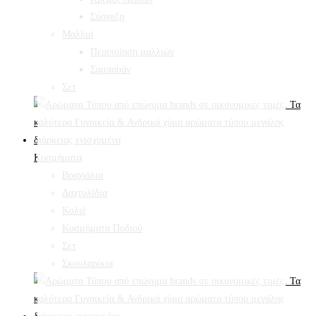
Σύσφιξη
Mαλλιά
Περιποίηση μαλλιών
Σαμπουάν
Σετ
Κοσμήματα
Βραχιόλια
Δαχτυλίδια
Κολιέ
Κοσμήματα Ποδιού
Σετ
Σκουλαρίκια