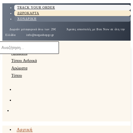
TRACK YOUR ORDER
ΔΩΡΟΚΑΡΤΑ
ΧΟΝΔΡΙΚΗ
Δωρεάν μεταφορικά άνω των 29€
Άμεσες αποστολές με Box Now σε όλη την
Ελλάδα
info@megashopgr.gr
Αρχική