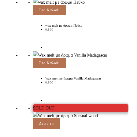
Στο Καλάθι
wax melt με άρωμα Πεύκο
0.80
€
Στο Καλάθι
Wax melt με άρωμα Vanilla Madagascar
0.80
€
SOLD OUT!
Δείτε το