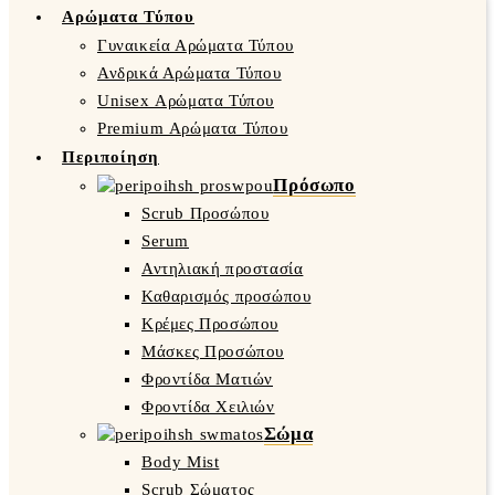
Αρώματα Τύπου
Γυναικεία Αρώματα Τύπου
Ανδρικά Αρώματα Τύπου
Unisex Αρώματα Τύπου
Premium Αρώματα Τύπου
Περιποίηση
Πρόσωπο
Scrub Προσώπου
Serum
Αντηλιακή προστασία
Καθαρισμός προσώπου
Κρέμες Προσώπου
Μάσκες Προσώπου
Φροντίδα Ματιών
Φροντίδα Χειλιών
Σώμα
Body Mist
Scrub Σώματος