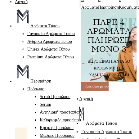
Αρχική
Αρώματα
Περιποίηση
Κοσμήματ
ΠΑΡΕ 4
Αρώματα Τύπου
ΑΡΩΜΑΤΑ
Γυναικεία Αρώματα Τύπου
ΠΛΗΡΩΣΕ
Ανδρικά Αρώματα Τύπου
ΜΟΝΟ 3
Unisex Αρώματα Τύπου
Premium Αρώματα Τύπου
ΔΩΡΟ ΕΙΝΑΙ ΠΑΝΤΑ ΤΟ
ΠΡΟΙΟΝ ΜΕ ΤΗΝ
ΧΑΜΗΛΟΤΕΡΗ ΤΗΜΗ
Περιποίηση
Κλείσιμο μενού
Πρόσωπο
Scrub Προσώπου
Αρχική
Serum
Αντηλιακή προστασία
Καθαρισμός προσώπου
Αρώματα Τύπου
Κρέμες Προσώπου
Γυναικεία Αρώματα Τύπου
Μάσκες Προσώπου