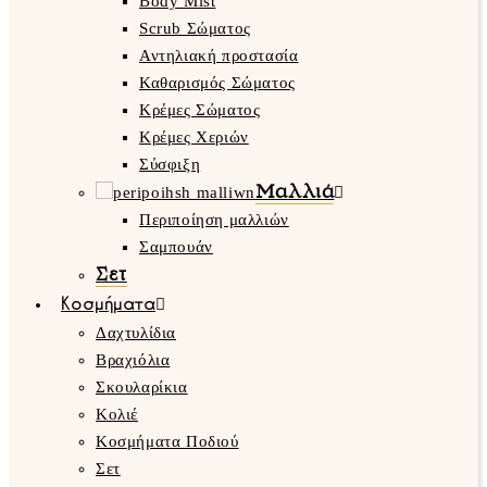
Body Mist
Scrub Σώματος
Αντηλιακή προστασία
Καθαρισμός Σώματος
Κρέμες Σώματος
Κρέμες Χεριών
Σύσφιξη
Μαλλιά
Περιποίηση μαλλιών
Σαμπουάν
Σετ
Κοσμήματα
Δαχτυλίδια
Βραχιόλια
Σκουλαρίκια
Κολιέ
Κοσμήματα Ποδιού
Σετ