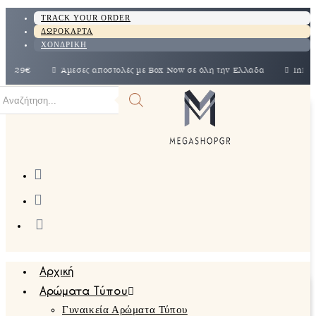
TRACK YOUR ORDER
ΔΩΡΟΚΑΡΤΑ
ΧΟΝΔΡΙΚΗ
29€
Άμεσες αποστολές με Box Now σε όλη την Ελλάδα
info@megasho
Αρχική
Αρώματα Τύπου
Γυναικεία Αρώματα Τύπου