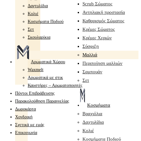
Scrub Σώματος
Δαχτυλίδια
Αντηλιακή προστασία
Κολιέ
Καθαρισμός Σώματος
Κοσμήματα Ποδιού
Κρέμες Σώματος
Σετ
Σκουλαρίκια
Κρέμες Χεριών
Σύσφιξη
Mαλλιά
Αρωματικά Χώρου
Περιποίηση μαλλιών
Waxmelt
Σαμπουάν
Αρωματικά με στικ
Σετ
Καυστήρες – Αρωματοποιητές
Πόντοι Επιβράβευσης
Παρακολούθηση Παραγγελίας
Κοσμήματα
Δωροκάρτα
Βραχιόλια
Χονδρική
Δαχτυλίδια
Σχετικά με εμάς
Κολιέ
Επικοινωνία
Κοσμήματα Ποδιού