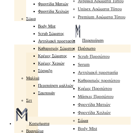
Ανδρικά Αρώματα Τύπου
Φροντίδα Ματιών
Unisex Αρώματα Τύπου
Φροντίδα Χειλιών
Premium Αρώματα Τύπου
Σώμα
Body Mist
Scrub Σώματος
Περιποίηση
Αντηλιακή προστασία
Πρόσωπο
Καθαρισμός Σώματος
Κρέμες Σώματος
Scrub Προσώπου
Κρέμες Χεριών
Serum
Σύσφιξη
Αντηλιακή προστασία
Mαλλιά
Καθαρισμός προσώπου
Περιποίηση μαλλιών
Κρέμες Προσώπου
Σαμπουάν
Μάσκες Προσώπου
Σετ
Φροντίδα Ματιών
Φροντίδα Χειλιών
Σώμα
Κοσμήματα
Body Mist
Βραχιόλια