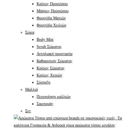
Κρέμες Προσώπου
Μάσκες Προσώπου
Φροντίδα Ματιών
Φροντίδα Χειλιών
Σώμα
Body Mist
Scrub Σώματος
Αντηλιακή προστασία
Καθαρισμός Σώματος
Κρέμες Σώματος
Κρέμες Χεριών
Σύσφιξη
Mαλλιά
Περιποίηση μαλλιών
Σαμπουάν
Σετ