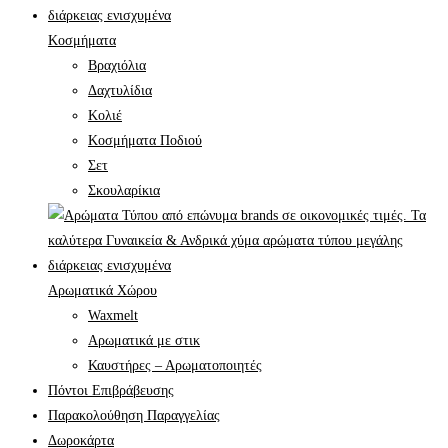
Κοσμήματα
Βραχιόλια
Δαχτυλίδια
Κολιέ
Κοσμήματα Ποδιού
Σετ
Σκουλαρίκια
Αρωματικά Χώρου
Waxmelt
Αρωματικά με στικ
Καυστήρες – Αρωματοποιητές
Πόντοι Επιβράβευσης
Παρακολούθηση Παραγγελίας
Δωροκάρτα