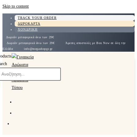
Skip to content
TRACK YOUR ORDER
ΔΩΡΟΚΑΡΤΑ
ΧΟΝΔΡΙΚΗ
Δωρεάν μεταφορικά άνω των 29€
Δωρεάν μεταφορικά άνω των 29€
Άμεσες αποστολές με Box Now σε όλη την
Ελλάδα
info@megashopgr.gr
roducts
arch