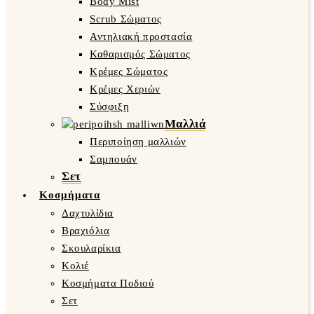
Body Mist
Scrub Σώματος
Αντηλιακή προστασία
Καθαρισμός Σώματος
Κρέμες Σώματος
Κρέμες Χεριών
Σύσφιξη
Μαλλιά
Περιποίηση μαλλιών
Σαμπουάν
Σετ
Κοσμήματα
Δαχτυλίδια
Βραχιόλια
Σκουλαρίκια
Κολιέ
Κοσμήματα Ποδιού
Σετ