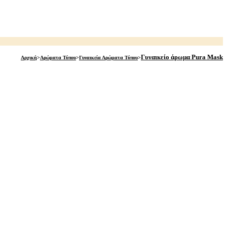
Γυναικείο άρωμα Pura Mask
Αρχική
>
Αρώματα Τύπου
>
Γυναικεία Αρώματα Τύπου
>