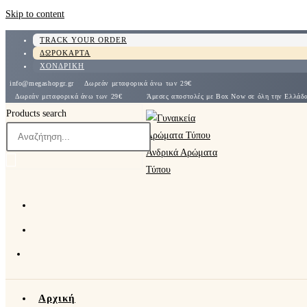
Skip to content
TRACK YOUR ORDER
ΔΩΡΟΚΑΡΤΑ
ΧΟΝΔΡΙΚΗ
info@megashopgr.gr
Δωρεάν μεταφορικά άνω των 29€
Δωρεάν μεταφορικά άνω των 29€
Άμεσες αποστολές με Box Now σε όλη την Ε
Products search
Αρχική