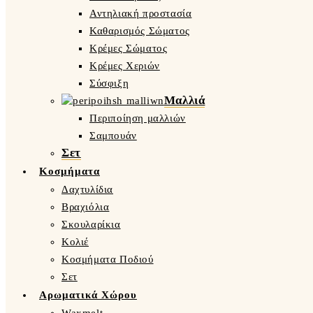
Αντηλιακή προστασία
Καθαρισμός Σώματος
Κρέμες Σώματος
Κρέμες Χεριών
Σύσφιξη
Μαλλιά
Περιποίηση μαλλιών
Σαμπουάν
Σετ
Κοσμήματα
Δαχτυλίδια
Βραχιόλια
Σκουλαρίκια
Κολιέ
Κοσμήματα Ποδιού
Σετ
Αρωματικά Χώρου