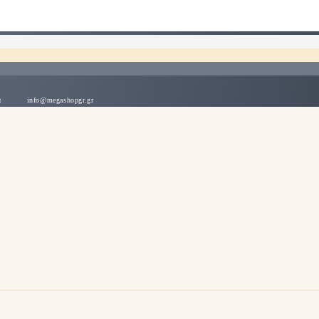
λλάδα
info@megashopgr.gr