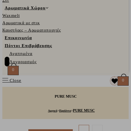
Σετ
Αρωματικά Χώρου
Waxmelt
Αρωματικά με στικ
Καυστήρες – Αρωματοποιητές
Επικοινωνία
Πόντοι Επιβράβευσης
Αγαπημένα
Λογαριασμός
0
0
Close
PURE MUSC
PURE MUSC
Αρχική
>
Προϊόντα
>