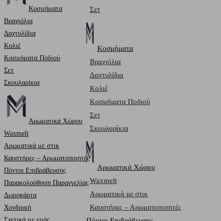
Κοσμήματα
Σετ
Βραχιόλια
Δαχτυλίδια
Κολιέ
Κοσμήματα
Κοσμήματα Ποδιού
Βραχιόλια
Σετ
Δαχτυλίδια
Σκουλαρίκια
Κολιέ
Κοσμήματα Ποδιού
Σετ
Αρωματικά Χώρου
Σκουλαρίκια
Waxmelt
Αρωματικά με στικ
Καυστήρες – Αρωματοποιητές
Αρωματικά Χώρου
Πόντοι Επιβράβευσης
Waxmelt
Παρακολούθηση Παραγγελίας
Αρωματικά με στικ
Δωροκάρτα
Καυστήρες – Αρωματοποιητές
Χονδρική
Σχετικά με εμάς
Πόντοι Επιβράβευσης