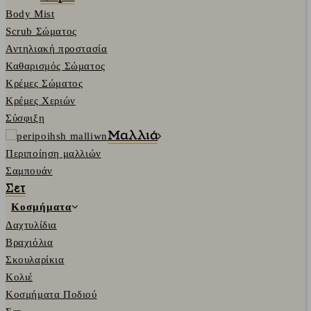
Body Mist
Scrub Σώματος
Αντηλιακή προστασία
Καθαρισμός Σώματος
Κρέμες Σώματος
Κρέμες Χεριών
Σύσφιξη
Μαλλιά
Περιποίηση μαλλιών
Σαμπουάν
Σετ
Κοσμήματα
Δαχτυλίδια
Βραχιόλια
Σκουλαρίκια
Κολιέ
Κοσμήματα Ποδιού