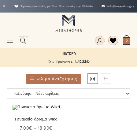
29€
Άμεσες αποστολές με Box Now σε όλη την Ελλάδα
info@megashopgr.gr
0
WICKED
WICKED
>
Προϊόντα
>
Φίλτρα Αναζήτησης
Επιλογή
Γυναικείο άρωμα Wikd
7.00
€
–
18.90
€