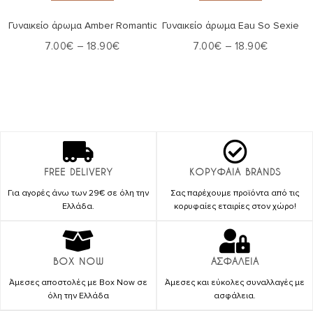
Γυναικείο άρωμα Amber Romantic
Γυναικείο άρωμα Eau So Sexie
7.00
€
–
18.90
€
7.00
€
–
18.90
€
FREE DELIVERY
ΚΟΡΥΦΑΙΑ BRANDS
Για αγορές άνω των 29€ σε όλη την
Σας παρέχουμε προϊόντα από τις
Ελλάδα.
κορυφαίες εταιρίες στον χώρο!
BOX NOW
ΑΣΦΑΛΕΙΑ
Άμεσες αποστολές με Box Now σε
Άμεσες και εύκολες συναλλαγές με
όλη την Ελλάδα
ασφάλεια.