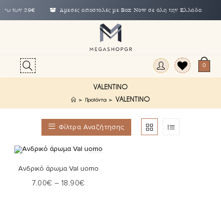
 άνω των 29€
Άμεσες αποστολές με Box Now σε όλη την Ελλάδα
0
VALENTINO
VALENTINO
>
Προϊόντα
>
Φίλτρα Αναζήτησης
Επιλογή
Ανδρικό άρωμα Val uomo
7.00
€
–
18.90
€