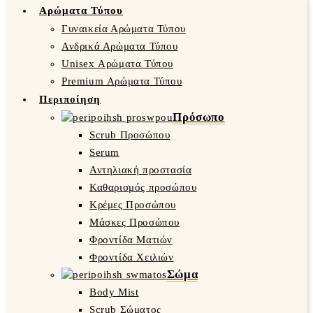
Αρώματα Τύπου
Γυναικεία Αρώματα Τύπου
Ανδρικά Αρώματα Τύπου
Unisex Αρώματα Τύπου
Premium Αρώματα Τύπου
Περιποίηση
Πρόσωπο
Scrub Προσώπου
Serum
Αντηλιακή προστασία
Καθαρισμός προσώπου
Κρέμες Προσώπου
Μάσκες Προσώπου
Φροντίδα Ματιών
Φροντίδα Χειλιών
Σώμα
Body Mist
Scrub Σώματος