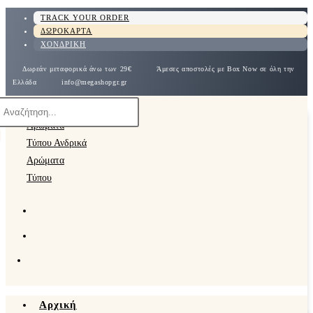
TRACK YOUR ORDER
ΔΩΡΟΚΑΡΤΑ
ΧΟΝΔΡΙΚΗ
Δωρεάν μεταφορικά άνω των 29€
Άμεσες αποστολές με Box Now σε όλη την
Ελλάδα
info@megashopgr.gr
Αρχική