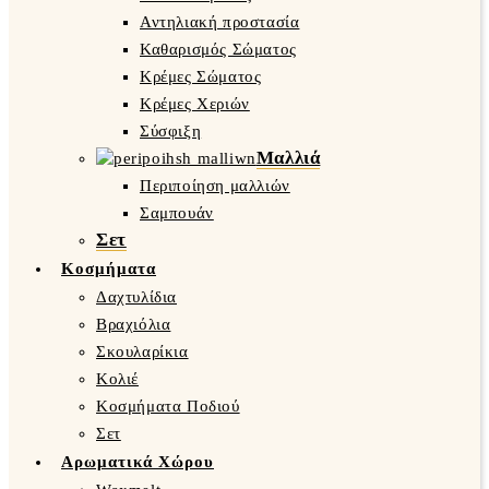
Αντηλιακή προστασία
Καθαρισμός Σώματος
Κρέμες Σώματος
Κρέμες Χεριών
Σύσφιξη
Μαλλιά
Περιποίηση μαλλιών
Σαμπουάν
Σετ
Κοσμήματα
Δαχτυλίδια
Βραχιόλια
Σκουλαρίκια
Κολιέ
Κοσμήματα Ποδιού
Σετ
Αρωματικά Χώρου