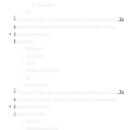
Σαμπουάν
Σετ
Κοσμήματα
Βραχιόλια
Δαχτυλίδια
Κολιέ
Κοσμήματα Ποδιού
Σετ
Σκουλαρίκια
Αρωματικά Χώρου
Waxmelt
Αρωματικά με στικ