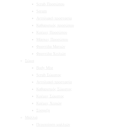
Scrub Προσώπου
Serum
Αντηλιακή προστασία
Καθαρισμός προσώπου
Κρέμες Προσώπου
Μάσκες Προσώπου
Φροντίδα Ματιών
Φροντίδα Χειλιών
Σώμα
Body Mist
Scrub Σώματος
Αντηλιακή προστασία
Καθαρισμός Σώματος
Κρέμες Σώματος
Κρέμες Χεριών
Σύσφιξη
Mαλλιά
Περιποίηση μαλλιών