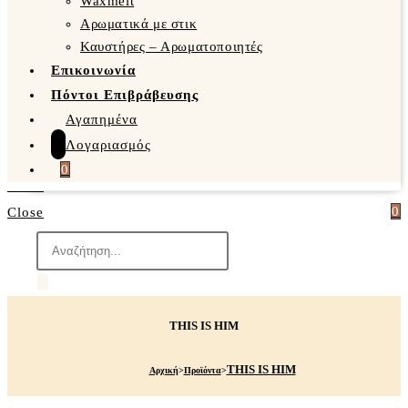
Waxmelt
Αρωματικά με στικ
Καυστήρες – Αρωματοποιητές
Επικοινωνία
Πόντοι Επιβράβευσης
Αγαπημένα
Λογαριασμός
0
0
Close
THIS IS HIM
THIS IS HIM
Αρχική
>
Προϊόντα
>