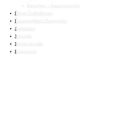
Καυστήρες – Αρωματοποιητές
Πόντοι Επιβράβευσης
Παρακολούθηση Παραγγελίας
Δωροκάρτα
Χονδρική
Σχετικά με εμάς
Επικοινωνία