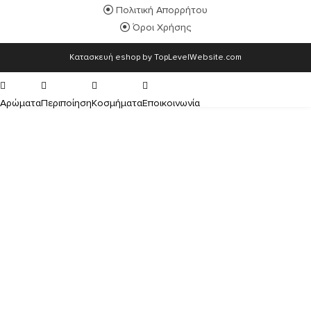
Πολιτική Απορρήτου
Όροι Χρήσης
Κατασκευή eshop by TopLevelWebsite.com
Αρώματα
Περιποίηση
Κοσμήματα
Εποικοινωνία