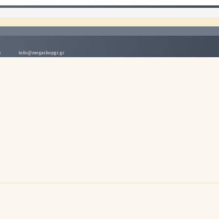
λλάδα
info@megashopgr.gr