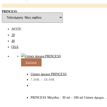
PRINCESS
ΔΕΙΞΕ:
20
40
ΟΛΑ
Αυτό
Επιλογή
το
προϊόν
Unisex άρωμα PRINCESS
Price
7.00
€
–
18.90
€
έχει
range:
7.00€
πολλαπλές
through
παραλλαγές.
18.90€
PRINCESS Μέγεθος : 30 ml – 100 ml Unisex άρωμα…
Οι
επιλογές