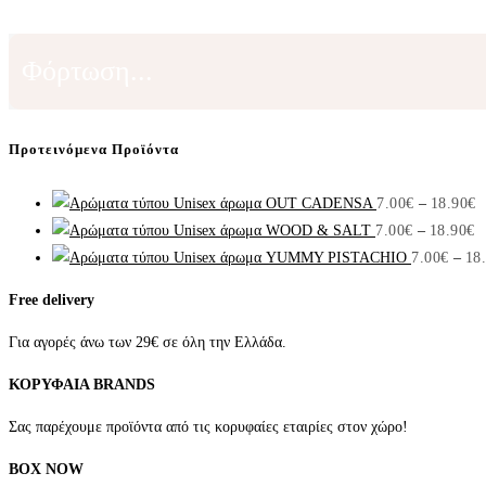
Φόρτωση...
Προτεινόμενα Προϊόντα
P
Unisex άρωμα OUT CADENSA
7.00
€
–
18.90
€
P
r
Unisex άρωμα WOOD & SALT
7.00
€
–
18.90
€
r
7
Unisex άρωμα YUMMY PISTACHIO
7.00
€
–
18
7
t
Free delivery
t
1
1
Για αγορές άνω των 29€ σε όλη την Ελλάδα.
ΚΟΡΥΦΑΙΑ BRANDS
Σας παρέχουμε προϊόντα από τις κορυφαίες εταιρίες στον χώρο!
BOX NOW