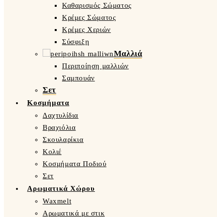
Καθαρισμός Σώματος
Κρέμες Σώματος
Κρέμες Χεριών
Σύσφιξη
Μαλλιά
Περιποίηση μαλλιών
Σαμπουάν
Σετ
Κοσμήματα
Δαχτυλίδια
Βραχιόλια
Σκουλαρίκια
Κολιέ
Κοσμήματα Ποδιού
Σετ
Αρωματικά Χώρου
Waxmelt
Αρωματικά με στικ