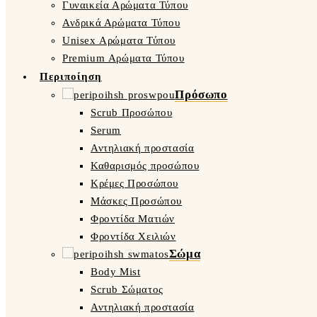
Γυναικεία Αρώματα Τύπου
Ανδρικά Αρώματα Τύπου
Unisex Αρώματα Τύπου
Premium Αρώματα Τύπου
Περιποίηση
Πρόσωπο
Scrub Προσώπου
Serum
Αντηλιακή προστασία
Καθαρισμός προσώπου
Κρέμες Προσώπου
Μάσκες Προσώπου
Φροντίδα Ματιών
Φροντίδα Χειλιών
Σώμα
Body Mist
Scrub Σώματος
Αντηλιακή προστασία