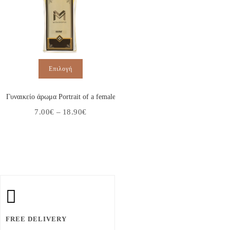
Αυτό
Επιλογή
το
προϊόν
έχει
πολλαπλές
Γυναικείο άρωμα Portrait of a female
παραλλαγές.
Οι
Price
7.00
€
–
18.90
€
επιλογές
range:
μπορούν
7.00€
να
through
επιλεγούν
18.90€
στη
σελίδα
του
προϊόντος
FREE DELIVERY