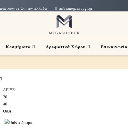
με Box Now σε όλη την Ελλάδα
info@megashopgr.gr
Κοσμήματα
Αρωματικά Χώρου
Επικοινωνία
ΔΕΙΞΕ:
20
40
ΟΛΑ