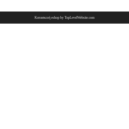
Κατασκευή eshop by TopLevelWebsite.com