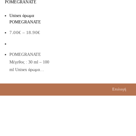
Αυτό
Unisex άρωμα
το
POMEGRANATE
προϊόν
Price
έχει
7.00
€
–
18.90
€
range:
7.00€
πολλαπλές
through
παραλλαγές.
18.90€
POMEGRANATE
Οι
Μέγεθος : 30 ml – 100
επιλογές
ml Unisex άρωμα…
μπορούν
να
επιλεγούν
Επιλογή
στη
σελίδα
του
προϊόντος