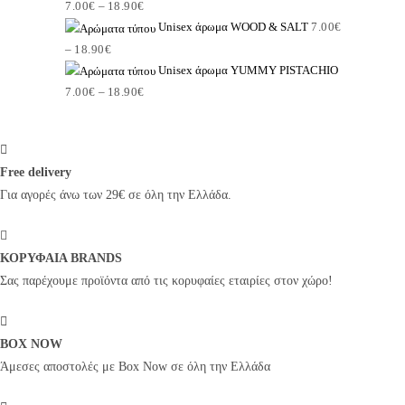
7.00
€
–
18.90
€
Price
Unisex άρωμα WOOD & SALT
7.00
€
range:
–
18.90
€
Price
7.00€
Unisex άρωμα YUMMY PISTACHIO
range:
through
7.00
€
–
18.90
€
Price
7.00€
18.90€
range:
through
7.00€
18.90€
through
Free delivery
18.90€
Για αγορές άνω των 29€ σε όλη την Ελλάδα.
ΚΟΡΥΦΑΙΑ BRANDS
Σας παρέχουμε προϊόντα από τις κορυφαίες εταιρίες στον χώρο!
BOX NOW
Άμεσες αποστολές με Box Now σε όλη την Ελλάδα