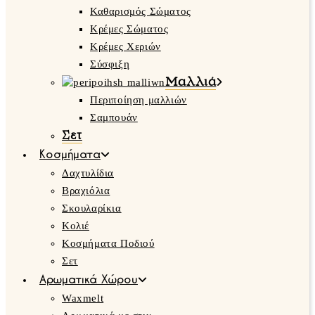
Καθαρισμός Σώματος
Κρέμες Σώματος
Κρέμες Χεριών
Σύσφιξη
Μαλλιά
Περιποίηση μαλλιών
Σαμπουάν
Σετ
Κοσμήματα
Δαχτυλίδια
Βραχιόλια
Σκουλαρίκια
Κολιέ
Κοσμήματα Ποδιού
Σετ
Αρωματικά Χώρου
Waxmelt