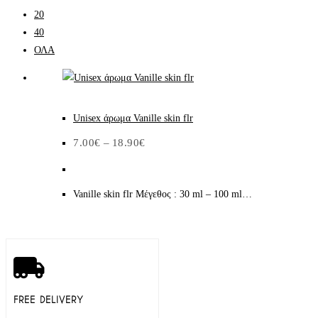
20
40
ΟΛΑ
Αυτό
το
Unisex άρωμα Vanille skin flr
προϊόν
Price
7.00
€
–
18.90
€
έχει
range:
7.00€
πολλαπλές
through
18.90€
παραλλαγές.
Vanille skin flr Μέγεθος : 30 ml – 100 ml…
Οι
επιλογές
μπορούν
να
επιλεγούν
στη
FREE DELIVERY
σελίδα