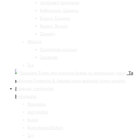
Αντηλιακή προστασία
Καθαρισμός Σώματος
Κρέμες Σώματος
Κρέμες Χεριών
Σύσφιξη
Mαλλιά
Περιποίηση μαλλιών
Σαμπουάν
Σετ
Κοσμήματα
Βραχιόλια
Δαχτυλίδια
Κολιέ
Κοσμήματα Ποδιού
Σετ