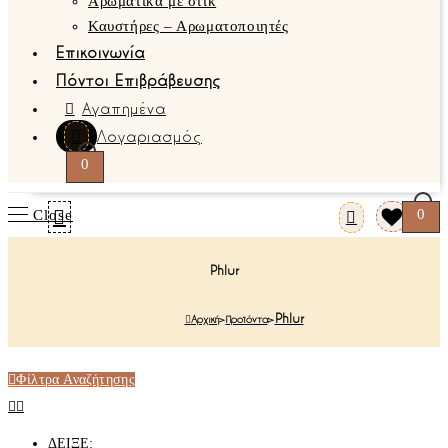
Αρωματικά με στικ
Καυστήρες – Αρωματοποιητές
Επικοινωνία
Πόντοι Επιβράβευσης
Αγαπημένα
Λογαριασμός
0
0
Close
Phlur
Phlur
Αρχική
>
Προϊόντα
>
Φίλτρα Αναζήτησης
ΔΕΙΞΕ: