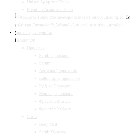
Unisex Αρώματα Τύπου
Premium Αρώματα Τύπου
Περιποίηση
Πρόσωπο
Scrub Προσώπου
Serum
Αντηλιακή προστασία
Καθαρισμός προσώπου
Κρέμες Προσώπου
Μάσκες Προσώπου
Φροντίδα Ματιών
Φροντίδα Χειλιών
Σώμα
Body Mist
Scrub Σώματος