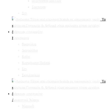
Περιποίηση μαλλιών
Σαμπουάν
Σετ
Κοσμήματα
Βραχιόλια
Δαχτυλίδια
Κολιέ
Κοσμήματα Ποδιού
Σετ
Σκουλαρίκια
Αρωματικά Χώρου
Waxmelt