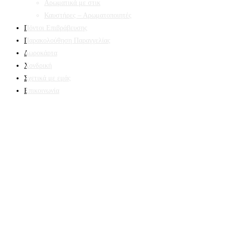
Αρωματικά με στικ
Καυστήρες – Αρωματοποιητές
Πόντοι Επιβράβευσης
Παρακολούθηση Παραγγελίας
Δωροκάρτα
Χονδρική
Σχετικά με εμάς
Επικοινωνία