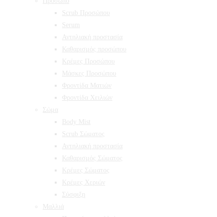
Πρόσωπο
Scrub Προσώπου
Serum
Αντηλιακή προστασία
Καθαρισμός προσώπου
Κρέμες Προσώπου
Μάσκες Προσώπου
Φροντίδα Ματιών
Φροντίδα Χειλιών
Σώμα
Body Mist
Scrub Σώματος
Αντηλιακή προστασία
Καθαρισμός Σώματος
Κρέμες Σώματος
Κρέμες Χεριών
Σύσφιξη
Mαλλιά