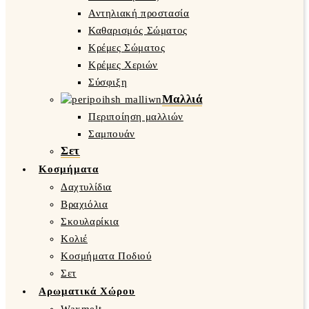
Αντηλιακή προστασία
Καθαρισμός Σώματος
Κρέμες Σώματος
Κρέμες Χεριών
Σύσφιξη
Μαλλιά
Περιποίηση μαλλιών
Σαμπουάν
Σετ
Κοσμήματα
Δαχτυλίδια
Βραχιόλια
Σκουλαρίκια
Κολιέ
Κοσμήματα Ποδιού
Σετ
Αρωματικά Χώρου