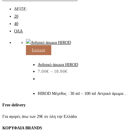
ΔΕΙΞΕ:
20
40
ΟΛΑ
Αυτό
Επιλογή
το
Ανδρικό άρωμα HIROD
προϊόν
Price
7.00
€
–
18.90
€
έχει
range:
7.00€
πολλαπλές
through
παραλλαγές.
18.90€
HIROD Μέγεθος : 30 ml – 100 ml Αντρικό άρωμα…
Οι
επιλογές
Free delivery
μπορούν
να
Για αγορές άνω των 29€ σε όλη την Ελλάδα.
επιλεγούν
ΚΟΡΥΦΑΙΑ BRANDS
στη