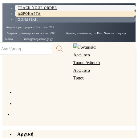
Skip
TRACK YOUR ORDER
ΔΩΡΟΚΑΡΤΑ
to
ΧΟΝΔΡΙΚΗ
content
Δωρεάν μεταφορικά άνω των 29€
Δωρεάν μεταφορικά άνω των 29€
Άμεσες αποστολές με Box Now σε όλη την
Ελλάδα
info@megashopgr.gr
roducts
arch
Αρχική