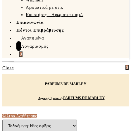
Waxmelt
Αρωματικά με στικ
Καυστήρες – Αρωματοποιητές
Επικοινωνία
Πόντοι Επιβράβευσης
Αγαπημένα
Λογαριασμός
0
0
Close
PARFUMS DE MARLEY
PARFUMS DE MARLEY
Αρχική
>
Προϊόντα
>
Φίλτρα Αναζήτησης