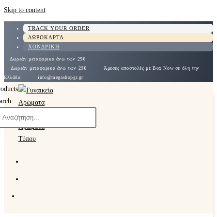
Skip to content
TRACK YOUR ORDER
ΔΩΡΟΚΑΡΤΑ
ΧΟΝΔΡΙΚΗ
Δωρεάν μεταφορικά άνω των 29€
Δωρεάν μεταφορικά άνω των 29€
Άμεσες αποστολές με Box Now σε όλη την
Ελλάδα
info@megashopgr.gr
roducts
arch