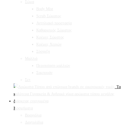
Σώμα
Body Mist
Scrub Σώματος
Αντηλιακή προστασία
Καθαρισμός Σώματος
Κρέμες Σώματος
Κρέμες Χεριών
Σύσφιξη
Mαλλιά
Περιποίηση μαλλιών
Σαμπουάν
Σετ
Κοσμήματα
Βραχιόλια
Δαχτυλίδια