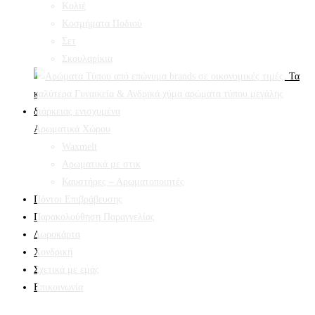
Κολιέ
Κοσμήματα Ποδιού
Σετ
Σκουλαρίκια
Αρωματικά Χώρου
Waxmelt
Αρωματικά με στικ
Καυστήρες – Αρωματοποιητές
Πόντοι Επιβράβευσης
Παρακολούθηση Παραγγελίας
Δωροκάρτα
Χονδρική
Σχετικά με εμάς
Επικοινωνία