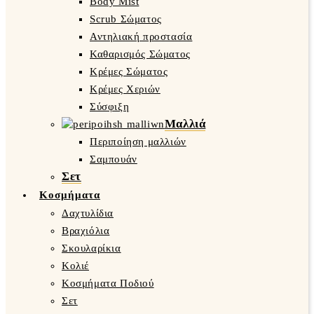
Body Mist
Scrub Σώματος
Αντηλιακή προστασία
Καθαρισμός Σώματος
Κρέμες Σώματος
Κρέμες Χεριών
Σύσφιξη
Μαλλιά
Περιποίηση μαλλιών
Σαμπουάν
Σετ
Κοσμήματα
Δαχτυλίδια
Βραχιόλια
Σκουλαρίκια
Κολιέ
Κοσμήματα Ποδιού
Σετ