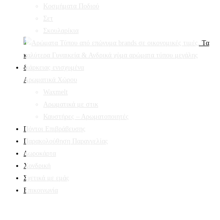
Κοσμήματα Ποδιού
Σετ
Σκουλαρίκια
Αρωματικά Χώρου
Waxmelt
Αρωματικά με στικ
Καυστήρες – Αρωματοποιητές
Πόντοι Επιβράβευσης
Παρακολούθηση Παραγγελίας
Δωροκάρτα
Χονδρική
Σχετικά με εμάς
Επικοινωνία