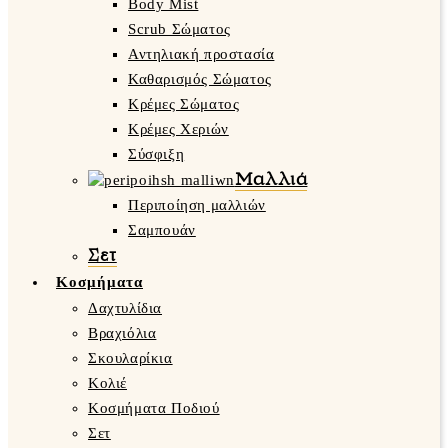
Body Mist
Scrub Σώματος
Αντηλιακή προστασία
Καθαρισμός Σώματος
Κρέμες Σώματος
Κρέμες Χεριών
Σύσφιξη
Μαλλιά
Περιποίηση μαλλιών
Σαμπουάν
Σετ
Κοσμήματα
Δαχτυλίδια
Βραχιόλια
Σκουλαρίκια
Κολιέ
Κοσμήματα Ποδιού
Σετ