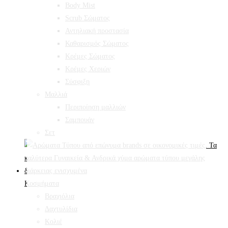
Body Mist
Scrub Σώματος
Αντηλιακή προστασία
Καθαρισμός Σώματος
Κρέμες Σώματος
Κρέμες Χεριών
Σύσφιξη
Mαλλιά
Περιποίηση μαλλιών
Σαμπουάν
Σετ
Κοσμήματα
Βραχιόλια
Δαχτυλίδια
Κολιέ