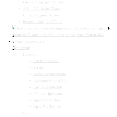
Γυναικεία Αρώματα Τύπου
Ανδρικά Αρώματα Τύπου
Unisex Αρώματα Τύπου
Premium Αρώματα Τύπου
Περιποίηση
Πρόσωπο
Scrub Προσώπου
Serum
Αντηλιακή προστασία
Καθαρισμός προσώπου
Κρέμες Προσώπου
Μάσκες Προσώπου
Φροντίδα Ματιών
Φροντίδα Χειλιών
Σώμα