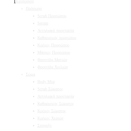
Περιποίηση
Πρόσωπο
Scrub Προσώπου
Serum
Αντηλιακή προστασία
Καθαρισμός προσώπου
Κρέμες Προσώπου
Μάσκες Προσώπου
Φροντίδα Ματιών
Φροντίδα Χειλιών
Σώμα
Body Mist
Scrub Σώματος
Αντηλιακή προστασία
Καθαρισμός Σώματος
Κρέμες Σώματος
Κρέμες Χεριών
Σύσφιξη