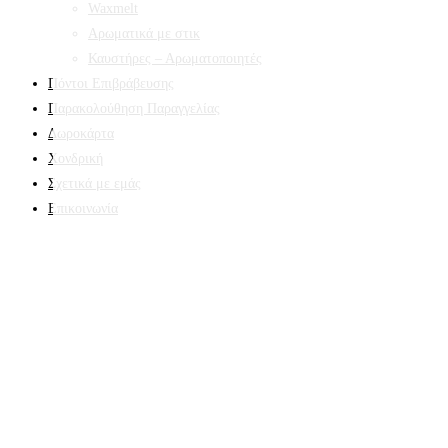
Waxmelt
Αρωματικά με στικ
Καυστήρες – Αρωματοποιητές
Πόντοι Επιβράβευσης
Παρακολούθηση Παραγγελίας
Δωροκάρτα
Χονδρική
Σχετικά με εμάς
Επικοινωνία