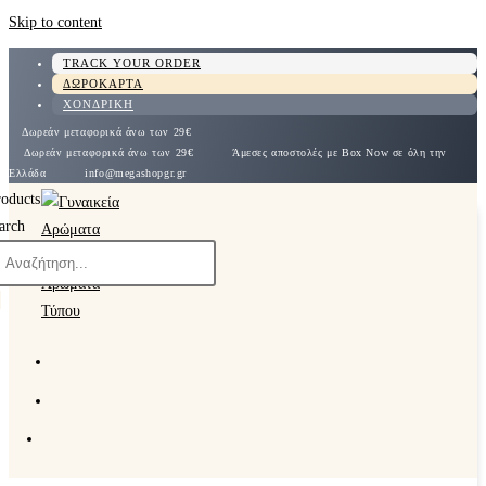
Skip to content
TRACK YOUR ORDER
ΔΩΡΟΚΑΡΤΑ
ΧΟΝΔΡΙΚΗ
Δωρεάν μεταφορικά άνω των 29€
Δωρεάν μεταφορικά άνω των 29€
Άμεσες αποστολές με Box Now σε όλη την
Ελλάδα
info@megashopgr.gr
roducts
arch