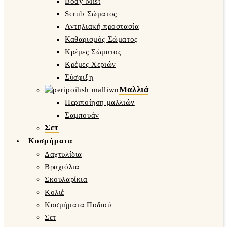
Body Mist
Scrub Σώματος
Αντηλιακή προστασία
Καθαρισμός Σώματος
Κρέμες Σώματος
Κρέμες Χεριών
Σύσφιξη
Μαλλιά
Περιποίηση μαλλιών
Σαμπουάν
Σετ
Κοσμήματα
Δαχτυλίδια
Βραχιόλια
Σκουλαρίκια
Κολιέ
Κοσμήματα Ποδιού
Σετ