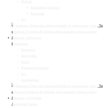
Mαλλιά
Περιποίηση μαλλιών
Σαμπουάν
Σετ
Κοσμήματα
Βραχιόλια
Δαχτυλίδια
Κολιέ
Κοσμήματα Ποδιού
Σετ
Σκουλαρίκια
Αρωματικά Χώρου