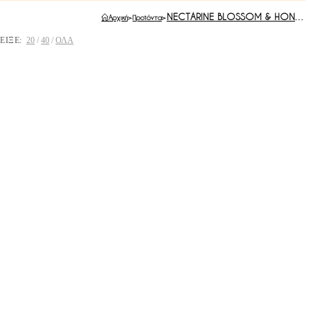
NECTARINE BLOSSOM & HONEY
Αρχική
>
Προϊόντα
>
ΕΙΞΕ:
20
40
ΟΛΑ
εση
μένα