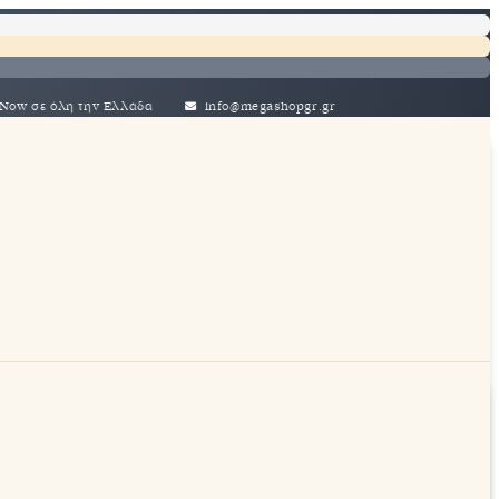
η την Ελλάδα
info@megashopgr.gr