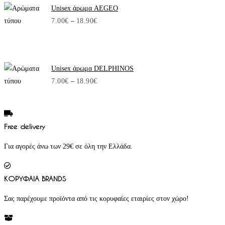
through
Unisex άρωμα AEGEO
18.90€
Price
7.00
€
–
18.90
€
range:
7.00€
through
Unisex άρωμα DELPHINOS
18.90€
Price
7.00
€
–
18.90
€
range:
7.00€
through
Free delivery
18.90€
Για αγορές άνω των 29€ σε όλη την Ελλάδα.
ΚΟΡΥΦΑΙΑ BRANDS
Σας παρέχουμε προϊόντα από τις κορυφαίες εταιρίες στον χώρο!