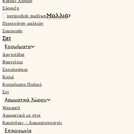
Κρέμες Χεριών
Σύσφιξη
Μαλλιά
Περιποίηση μαλλιών
Σαμπουάν
Σετ
Κοσμήματα
Δαχτυλίδια
Βραχιόλια
Σκουλαρίκια
Κολιέ
Κοσμήματα Ποδιού
Σετ
Αρωματικά Χώρου
Waxmelt
Αρωματικά με στικ
Καυστήρες – Αρωματοποιητές
Επικοινωνία