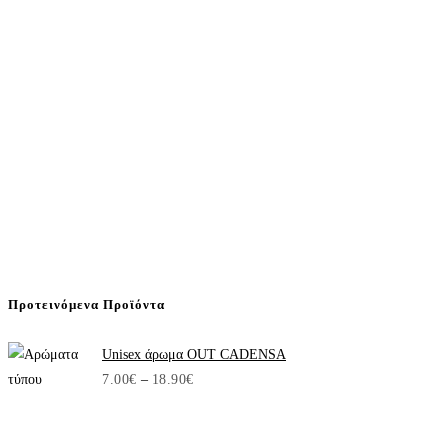
Προτεινόμενα Προϊόντα
Unisex άρωμα OUT CADENSA
Price
7.00
€
–
18.90
€
range:
7.00€