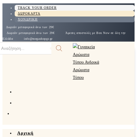
Skip
TRACK YOUR ORDER
ΔΩΡΟΚΑΡΤΑ
to
ΧΟΝΔΡΙΚΗ
content
Δωρεάν μεταφορικά άνω των 29€
Δωρεάν μεταφορικά άνω των 29€
Άμεσες αποστολές με Box Now σε όλη την
Ελλάδα
info@megashopgr.gr
oducts
arch
Αρχική