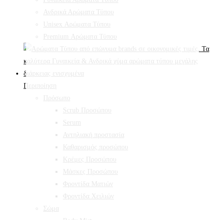
Ανδρικά Αρώματα Τύπου
Unisex Αρώματα Τύπου
Premium Αρώματα Τύπου
Περιποίηση
Πρόσωπο
Scrub Προσώπου
Serum
Αντηλιακή προστασία
Καθαρισμός προσώπου
Κρέμες Προσώπου
Μάσκες Προσώπου
Φροντίδα Ματιών
Φροντίδα Χειλιών
Σώμα