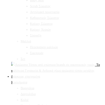
Body Mist
Scrub Σώματος
Αντηλιακή προστασία
Καθαρισμός Σώματος
Κρέμες Σώματος
Κρέμες Χεριών
Σύσφιξη
Mαλλιά
Περιποίηση μαλλιών
Σαμπουάν
Σετ
Κοσμήματα
Βραχιόλια
Δαχτυλίδια
Κολιέ