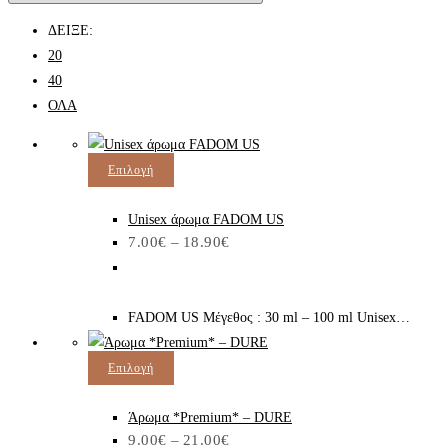
ΔΕΙΞΕ:
20
40
ΟΛΑ
Αυτό
Επιλογή
το
προϊόν
Unisex άρωμα FADOM US
Price
7.00
€
–
18.90
€
έχει
range:
7.00€
πολλαπλές
through
παραλλαγές.
18.90€
FADOM US Μέγεθος : 30 ml – 100 ml Unisex…
Οι
επιλογές
Αυτό
Επιλογή
μπορούν
το
να
προϊόν
Άρωμα *Premium* – DURE
επιλεγούν
Price
9.00
€
–
21.00
€
έχει
στη