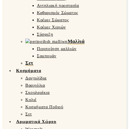
Αντηλιακή προστασία
Καθαρισμός Σώματος
Κρέμες Σώματος
Κρέμες Χεριών
Σύσφιξη
Μαλλιά
Περιποίηση μαλλιών
Σαμπουάν
Σετ
Κοσμήματα
Δαχτυλίδια
Βραχιόλια
Σκουλαρίκια
Κολιέ
Κοσμήματα Ποδιού
Σετ
Αρωματικά Χώρου