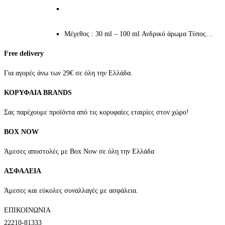
range:
9.00€
πολλαπλές
σελίδα
through
παραλλαγές.
του
21.00€
Μέγεθος : 30 ml – 100 ml Ανδρικό άρωμα Τύπος…
Οι
προϊόντος
επιλογές
Free delivery
μπορούν
να
Για αγορές άνω των 29€ σε όλη την Ελλάδα.
επιλεγούν
ΚΟΡΥΦΑΙΑ BRANDS
στη
σελίδα
Σας παρέχουμε προϊόντα από τις κορυφαίες εταιρίες στον χώρο!
του
BOX NOW
προϊόντος
Άμεσες αποστολές με Box Now σε όλη την Ελλάδα
ΑΣΦΑΛΕΙΑ
Άμεσες και εύκολες συναλλαγές με ασφάλεια.
ΕΠΙΚΟΙΝΩΝΙΑ
22210-81333