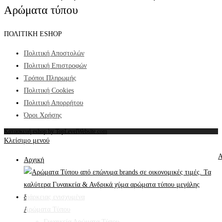
Αρώματα τύπου
ΠΟΛΙΤΙΚΗ ESHOP
Πολιτική Αποστολών
Πολιτική Επιστροφών
Τρόποι Πληρωμής
Πολιτική Cookies
Πολιτική Απορρήτου
Όροι Χρήσης
Κατασκευή eshop by TopLevelWebsite.com
Κλείσιμο μενού
Α
Αρχική
Αρώματα Τύπου
Γυναικεία Αρώματα Τύπου