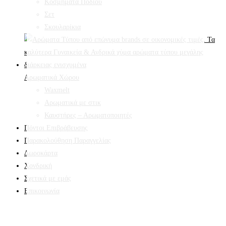
Κοσμήματα Ποδιού
Σετ
Σκουλαρίκια
Αρωματικά Χώρου
Waxmelt
Αρωματικά με στικ
Καυστήρες – Αρωματοποιητές
Πόντοι Επιβράβευσης
Παρακολούθηση Παραγγελίας
Δωροκάρτα
Χονδρική
Σχετικά με εμάς
Επικοινωνία