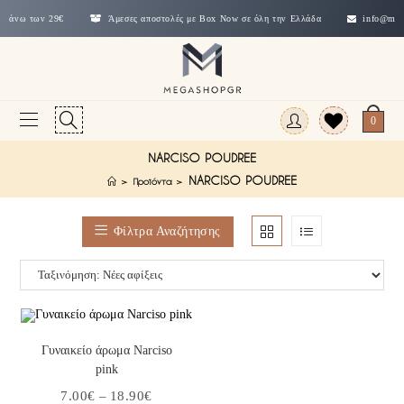
άνω των 29€
Άμεσες αποστολές με Box Now σε όλη την Ελλάδα
info@megashopg
0
NARCISO POUDREE
NARCISO POUDREE
>
Προϊόντα
>
Φίλτρα Αναζήτησης
Επιλογή
Γυναικείο άρωμα Narciso
pink
7.00
€
–
18.90
€