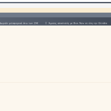
φορικά άνω των 29€
Άμεσες αποστολές με Box Now σε όλη την Ελλάδα
info@meg