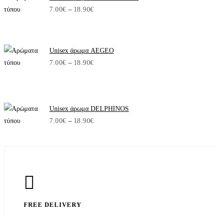
Price
7.00
€
–
18.90
€
range:
7.00€
through
Unisex άρωμα AEGEO
18.90€
Price
7.00
€
–
18.90
€
range:
7.00€
through
Unisex άρωμα DELPHINOS
18.90€
Price
7.00
€
–
18.90
€
range:
7.00€
through
18.90€
FREE DELIVERY