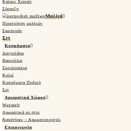
Κρέμες Χεριών
Σύσφιξη
Μαλλιά
Περιποίηση μαλλιών
Σαμπουάν
Σετ
Κοσμήματα
Δαχτυλίδια
Βραχιόλια
Σκουλαρίκια
Κολιέ
Κοσμήματα Ποδιού
Σετ
Αρωματικά Χώρου
Waxmelt
Αρωματικά με στικ
Καυστήρες – Αρωματοποιητές
Επικοινωνία