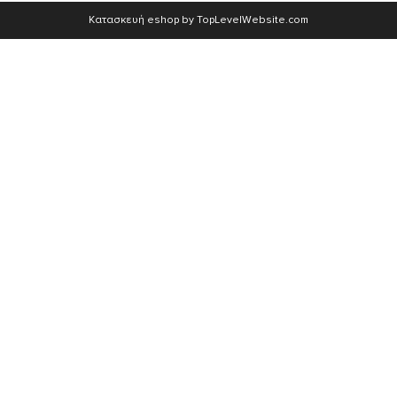
Κατασκευή eshop by TopLevelWebsite.com