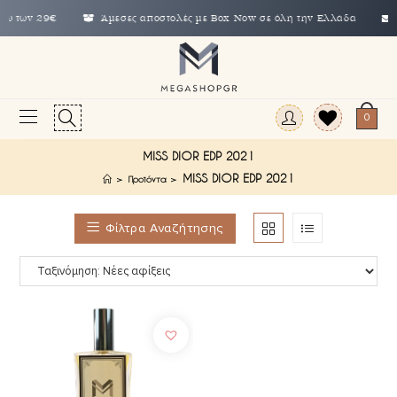
 των 29€
Άμεσες αποστολές με Box Now σε όλη την Ελλάδα
info
0
MISS DIOR EDP 2021
MISS DIOR EDP 2021
>
Προϊόντα
>
Φίλτρα Αναζήτησης