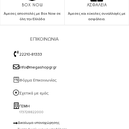
BOX NOW
ΑΣΦΑΛΕΙΑ
Άμεσες αποστολές με Box Now σε
Άμεσες και εύκολες συναλλαγές με
όλη την Ελλάδα
ασφάλεια.
ΕΠΙΚΟΙΝΩΝΙΑ
22210-81333
info@megashopgr.gr
Φόρμα Επικοινωνίας
Σχετικά με εμάς
ΓΕΜΗ
173728822000
Δικαίωμα υπαναχώρησης