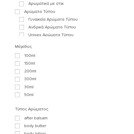
Αρωματικά με στικ
Αρώματα Τύπου
Γυναικεία Αρώματα Τύπου
Ανδρικά Αρώματα Τύπου
Unisex Αρώματα Τύπου
Premium Αρώματα Τύπου
Μέγεθος
Περιποίηση
100ml
Mαλλιά
150ml
Περιποίηση μαλλιών
200ml
Σαμπουάν
300ml
Πρόσωπο
30ml
Καθαρισμός προσώπου
50ml
Scrub Προσώπου
Serum
Τύπος Αρώματος
Μάσκες Προσώπου
after balsam
Κρέμες Προσώπου
body butter
Αντηλιακή προστασία
body lotion