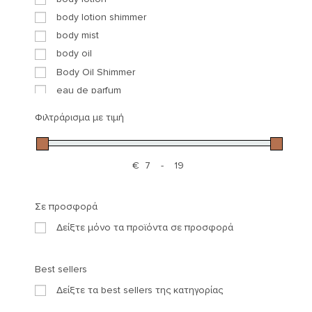
Φροντίδα Ματιών
body lotion shimmer
Φροντίδα Χειλιών
body mist
Σώμα
body oil
Body Mist
Body Oil Shimmer
Scrub Σώματος
eau de parfum
Αντηλιακή προστασία
shower gel
Καθαρισμός Σώματος
Φιλτράρισμα με τιμή
Κρέμες Σώματος
Κρέμες Χεριών
€
-
Σύσφιξη
Minimum Price
Maximum Price
Σετ
Gift Boxes set
Σε προσφορά
Δωροκάρτα
Δείξτε μόνο τα προϊόντα σε προσφορά
Κοσμήματα
Δαχτυλίδια
Best sellers
Βραχιόλια
Δείξτε τα best sellers της κατηγορίας
Σκουλαρίκια