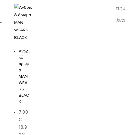
πημ
ένα
Ανδρι
κό
άρωμ
α
MAN
WEA
RS
BLAC
K
7.00
€
–
18.9
0
€