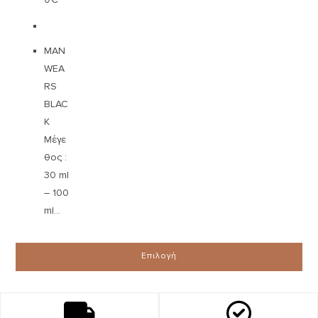
MAN
WEA
RS
BLAC
K
Μέγε
θος :
30 ml
– 100
ml…
Επιλογή