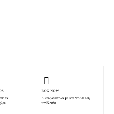
DS
BOX NOW
από τις
Άμεσες αποστολές με Box Now σε όλη
 χώρο!
την Ελλάδα