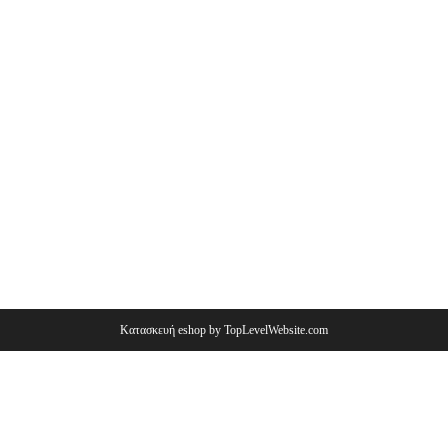
Κατασκευή eshop by TopLevelWebsite.com