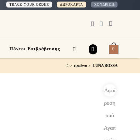
TRACK YOUR ORDER
ΔΩΡΟΚΑΡΤΑ
ΧΟΝΔΡΙΚΗ
0
Πόντοι Επιβράβευσης
LUNA ROSSA
>
Προϊόντα
>
Αφαί
ρεση
από
Αγαπ