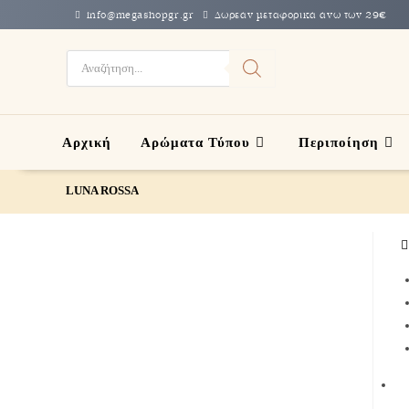
info@megashopgr.gr
Δωρεάν μεταφορικά άνω των 29€
Αρχική
Αρώματα Τύπου
Περιποίηση
LUNA ROSSA