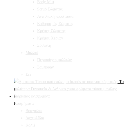
Body Mist
Scrub Σώματος
Αντηλιακή προστασία
Καθαρισμός Σώματος
Κρέμες Σώματος
Κρέμες Χεριών
Σύσφιξη
Mαλλιά
Περιποίηση μαλλιών
Σαμπουάν
Σετ
Κοσμήματα
Βραχιόλια
Δαχτυλίδια
Κολιέ