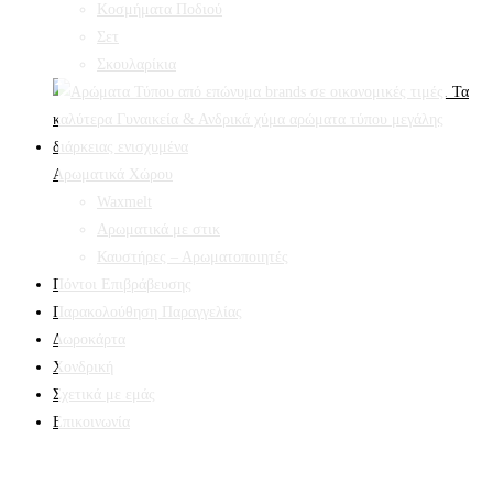
Κοσμήματα Ποδιού
Σετ
Σκουλαρίκια
Αρωματικά Χώρου
Waxmelt
Αρωματικά με στικ
Καυστήρες – Αρωματοποιητές
Πόντοι Επιβράβευσης
Παρακολούθηση Παραγγελίας
Δωροκάρτα
Χονδρική
Σχετικά με εμάς
Επικοινωνία