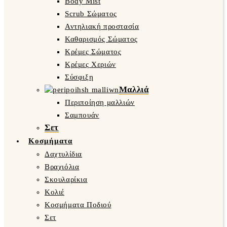
Body Mist
Scrub Σώματος
Αντηλιακή προστασία
Καθαρισμός Σώματος
Κρέμες Σώματος
Κρέμες Χεριών
Σύσφιξη
Μαλλιά
Περιποίηση μαλλιών
Σαμπουάν
Σετ
Κοσμήματα
Δαχτυλίδια
Βραχιόλια
Σκουλαρίκια
Κολιέ
Κοσμήματα Ποδιού
Σετ