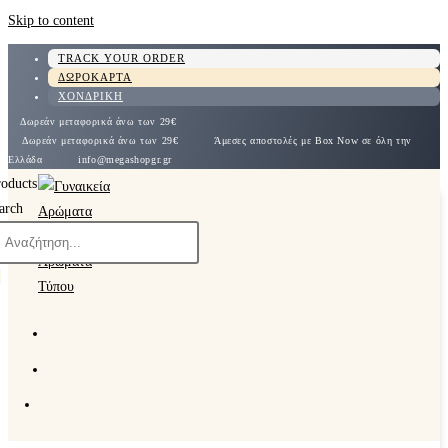
Skip to content
TRACK YOUR ORDER
ΔΩΡΟΚΑΡΤΑ
ΧΟΝΔΡΙΚΗ
Δωρεάν μεταφορικά άνω των 29€
Δωρεάν μεταφορικά άνω των 29€
Άμεσες αποστολές με Box Now σε όλη την
Ελλάδα
info@megashopgr.gr
roducts
arch