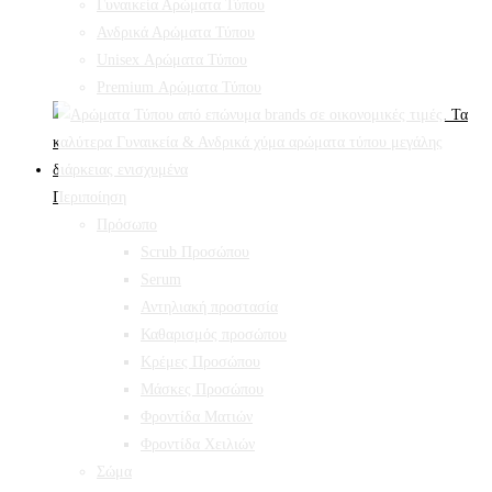
Γυναικεία Αρώματα Τύπου
Ανδρικά Αρώματα Τύπου
Unisex Αρώματα Τύπου
Premium Αρώματα Τύπου
Περιποίηση
Πρόσωπο
Scrub Προσώπου
Serum
Αντηλιακή προστασία
Καθαρισμός προσώπου
Κρέμες Προσώπου
Μάσκες Προσώπου
Φροντίδα Ματιών
Φροντίδα Χειλιών
Σώμα