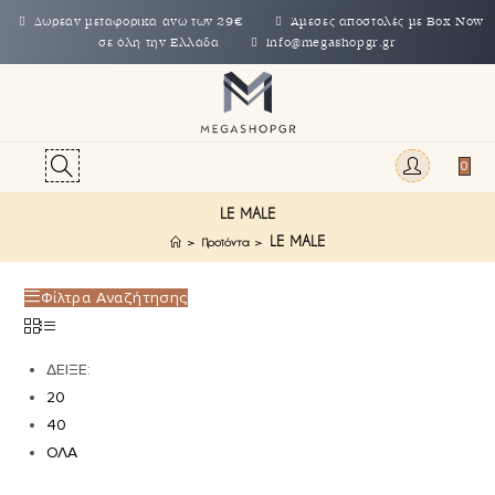
Δωρεάν μεταφορικά άνω των 29€
Άμεσες αποστολές με Box Now
σε όλη την Ελλάδα
info@megashopgr.gr
0
LE MALE
LE MALE
>
Προϊόντα
>
Φίλτρα Αναζήτησης
ΔΕΙΞΕ:
20
40
ΟΛΑ