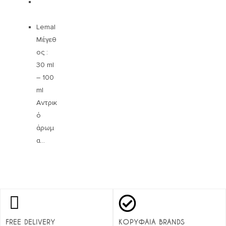
Lemal
Μέγεθ
ος :
30 ml
– 100
ml
Αντρικ
ό
άρωμ
α…
FREE DELIVERY
ΚΟΡΥΦΑΙΑ BRANDS