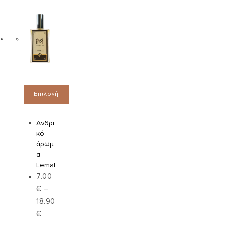
Επιλογή
Ανδρι
κό
άρωμ
α
Lemal
7.00
€
–
18.90
€