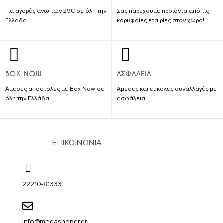
Για αγορές άνω των 29€ σε όλη την
Σας παρέχουμε προϊόντα από τις
Ελλάδα.
κορυφαίες εταιρίες στον χώρο!
BOX NOW
ΑΣΦΑΛΕΙΑ
Άμεσες αποστολές με Box Now σε
Άμεσες και εύκολες συναλλαγές με
όλη την Ελλάδα
ασφάλεια.
ΕΠΙΚΟΙΝΩΝΙΑ
22210-81333
info@megashopgr.gr