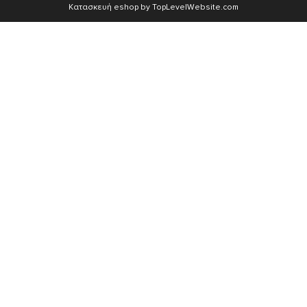
Κατασκευή eshop by TopLevelWebsite.com