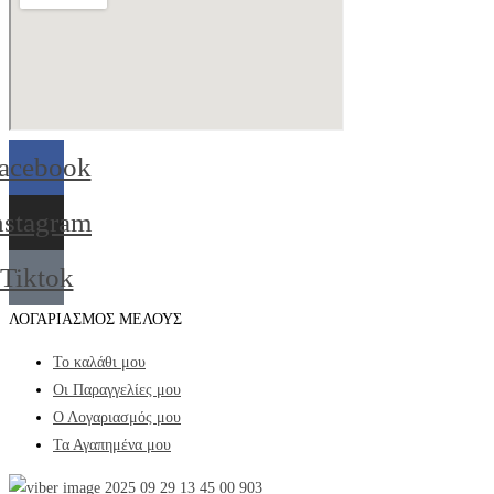
acebook
nstagram
Tiktok
ΛΟΓΑΡΙΑΣΜΟΣ ΜΕΛΟΥΣ
Το καλάθι μου
Οι Παραγγελίες μου
Ο Λογαριασμός μου
Τα Αγαπημένα μου