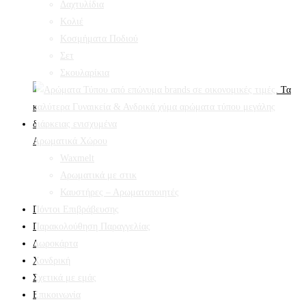
Δαχτυλίδια
Κολιέ
Κοσμήματα Ποδιού
Σετ
Σκουλαρίκια
Αρωματικά Χώρου
Waxmelt
Αρωματικά με στικ
Καυστήρες – Αρωματοποιητές
Πόντοι Επιβράβευσης
Παρακολούθηση Παραγγελίας
Δωροκάρτα
Χονδρική
Σχετικά με εμάς
Επικοινωνία