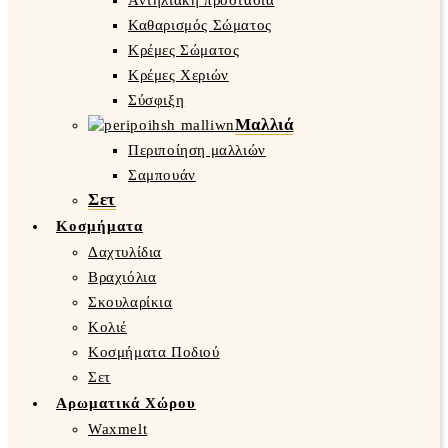
Αντηλιακή προστασία
Καθαρισμός Σώματος
Κρέμες Σώματος
Κρέμες Χεριών
Σύσφιξη
Μαλλιά
Περιποίηση μαλλιών
Σαμπουάν
Σετ
Κοσμήματα
Δαχτυλίδια
Βραχιόλια
Σκουλαρίκια
Κολιέ
Κοσμήματα Ποδιού
Σετ
Αρωματικά Χώρου
Waxmelt