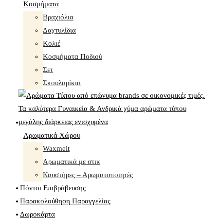
Κοσμήματα
Βραχιόλια
Δαχτυλίδια
Κολιέ
Κοσμήματα Ποδιού
Σετ
Σκουλαρίκια
Αρωματικά Χώρου
Waxmelt
Αρωματικά με στικ
Καυστήρες – Αρωματοποιητές
Πόντοι Επιβράβευσης
Παρακολούθηση Παραγγελίας
Δωροκάρτα