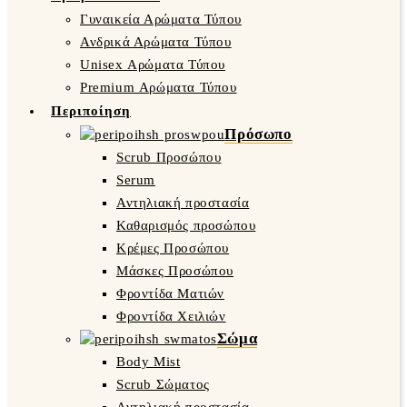
Γυναικεία Αρώματα Τύπου
Ανδρικά Αρώματα Τύπου
Unisex Αρώματα Τύπου
Premium Αρώματα Τύπου
Περιποίηση
Πρόσωπο
Scrub Προσώπου
Serum
Αντηλιακή προστασία
Καθαρισμός προσώπου
Κρέμες Προσώπου
Μάσκες Προσώπου
Φροντίδα Ματιών
Φροντίδα Χειλιών
Σώμα
Body Mist
Scrub Σώματος