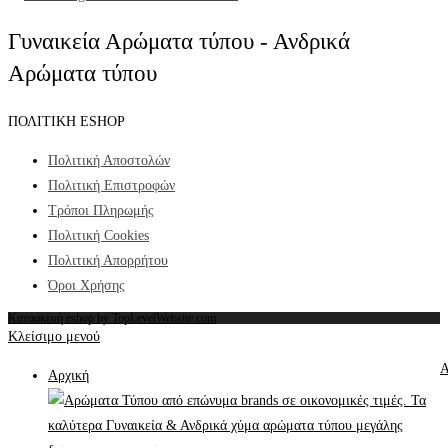
Γυναικεία Αρώματα τύπου - Ανδρικά
Αρώματα τύπου
ΠΟΛΙΤΙΚΗ ESHOP
Πολιτική Αποστολών
Πολιτική Επιστροφών
Τρόποι Πληρωμής
Πολιτική Cookies
Πολιτική Απορρήτου
Όροι Χρήσης
Κατασκευή eshop by TopLevelWebsite.com
Κλείσιμο μενού
Α
Αρχική