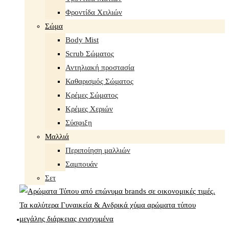
Φροντίδα Χειλιών
Σώμα
Body Mist
Scrub Σώματος
Αντηλιακή προστασία
Καθαρισμός Σώματος
Κρέμες Σώματος
Κρέμες Χεριών
Σύσφιξη
Mαλλιά
Περιποίηση μαλλιών
Σαμπουάν
Σετ