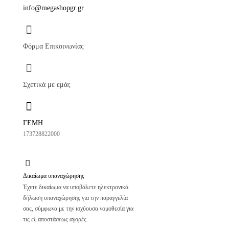
info@megashopgr.gr
Φόρμα Επικοινωνίας
Σχετικά με εμάς
ΓΕΜΗ
173728822000
Δικαίωμα υπαναχώρησης
Έχετε δικαίωμα να υποβάλετε ηλεκτρονικά
δήλωση υπαναχώρησης για την παραγγελία
σας, σύμφωνα με την ισχύουσα νομοθεσία για
τις εξ αποστάσεως αγορές.