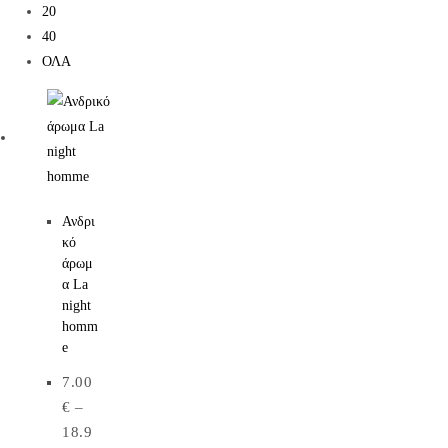
20
40
ΟΛΑ
Ανδρι
κό
άρωμ
α La
night
homm
e
7.00
€
–
18.9