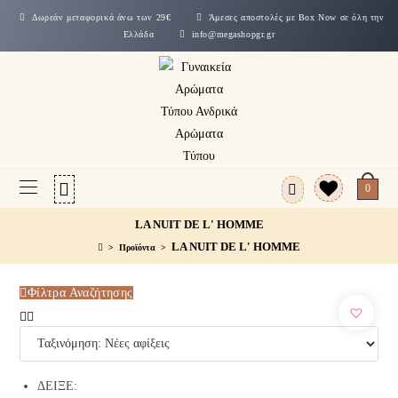
Δωρεάν μεταφορικά άνω των 29€
Άμεσες αποστολές με Box Now σε όλη την
Ελλάδα
info@megashopgr.gr
0
LA NUIT DE L' HOMME
LA NUIT DE L' HOMME
>
Προϊόντα
>
Φίλτρα Αναζήτησης
ΔΕΙΞΕ: