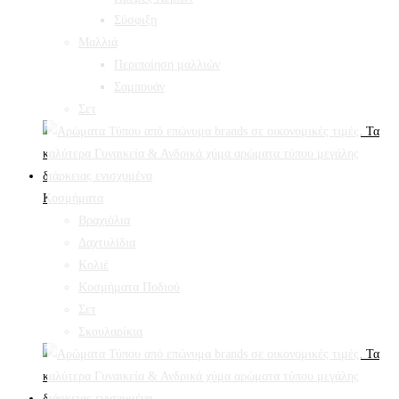
Σύσφιξη
Mαλλιά
Περιποίηση μαλλιών
Σαμπουάν
Σετ
Κοσμήματα
Βραχιόλια
Δαχτυλίδια
Κολιέ
Κοσμήματα Ποδιού
Σετ
Σκουλαρίκια