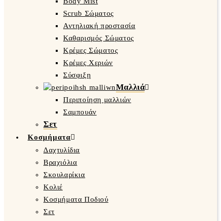
Body Mist
Scrub Σώματος
Αντηλιακή προστασία
Καθαρισμός Σώματος
Κρέμες Σώματος
Κρέμες Χεριών
Σύσφιξη
Μαλλιά
Περιποίηση μαλλιών
Σαμπουάν
Σετ
Κοσμήματα
Δαχτυλίδια
Βραχιόλια
Σκουλαρίκια
Κολιέ
Κοσμήματα Ποδιού
Σετ