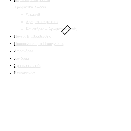
Αρωματικά Χώρου
Waxmelt
Αρωματικά με στικ
Καυστήρες – Αρωματοποιητές
Πόντοι Επιβράβευσης
Παρακολούθηση Παραγγελίας
Δωροκάρτα
Χονδρική
Σχετικά με εμάς
Επικοινωνία