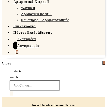
Αρωματικά Χώρου
Waxmelt
Αρωματικά με στικ
Καυστήρες – Αρωματοποιητές
Επικοινωνία
Πόντοι Επιβράβευσης
Αγαπημένα
Λογαριασμός
0
0
Close
Products
search
Kirkè Overdose Tiziana Terenzi