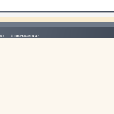
 Ελλάδα
info@megashopgr.gr