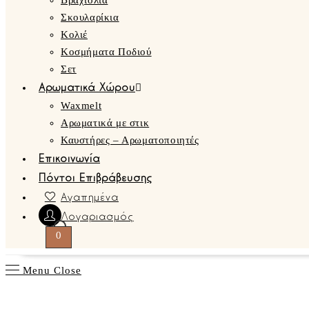
Βραχιόλια
Σκουλαρίκια
Κολιέ
Κοσμήματα Ποδιού
Σετ
Αρωματικά Χώρου
Waxmelt
Αρωματικά με στικ
Καυστήρες – Αρωματοποιητές
Επικοινωνία
Πόντοι Επιβράβευσης
Αγαπημένα
Λογαριασμός
0
Menu
Close