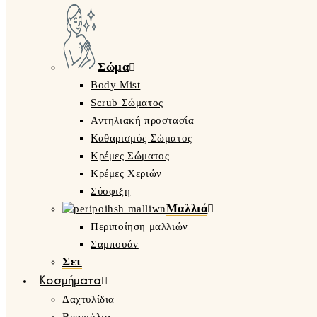
Σώμα
Body Mist
Scrub Σώματος
Αντηλιακή προστασία
Καθαρισμός Σώματος
Κρέμες Σώματος
Κρέμες Χεριών
Σύσφιξη
Μαλλιά
Περιποίηση μαλλιών
Σαμπουάν
Σετ
Κοσμήματα
Δαχτυλίδια