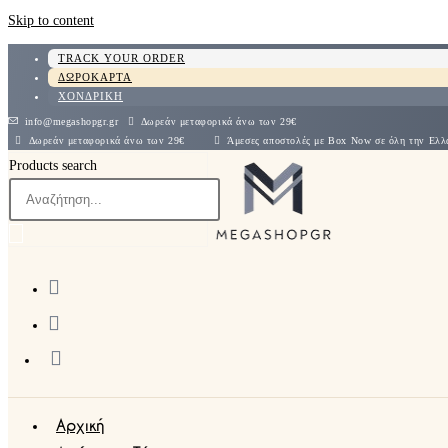
Skip to content
TRACK YOUR ORDER
ΔΩΡΟΚΑΡΤΑ
ΧΟΝΔΡΙΚΗ
info@megashopgr.gr
Δωρεάν μεταφορικά άνω των 29€
Δωρεάν μεταφορικά άνω των 29€
Άμεσες αποστολές με Box Now σε όλη την
Products search
Αρχική