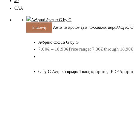
40
ΟΛΑ
Αυτό το προϊόν έχει πολλαπλές παραλλαγές. Οι
Επιλογή
Ανδρικό άρωμα G by G
7.00
€
–
18.90
€
Price range: 7.00€ through 18.90€
G by G Αντρικό άρωμα Τύπος αρώματος :ΕDP Aρωματ