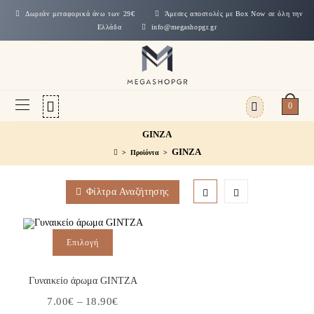
Δωρεάν μεταφορικά άνω των 29€
Άμεσες αποστολές με Box Now σε όλη την
Ελλάδα
info@megashopgr.gr
0
GINZA
GINZA
>
Προϊόντα
>
Φίλτρα Αναζήτησης
Επιλογή
Γυναικείο άρωμα GINTZA
7.00
€
–
18.90
€