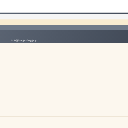
λλάδα
info@megashopgr.gr