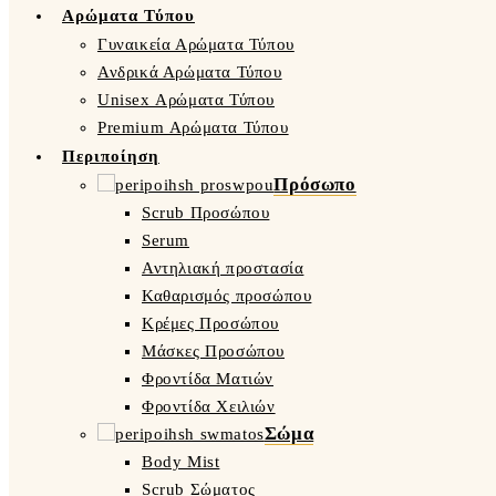
Αρώματα Τύπου
Γυναικεία Αρώματα Τύπου
Ανδρικά Αρώματα Τύπου
Unisex Αρώματα Τύπου
Premium Αρώματα Τύπου
Περιποίηση
Πρόσωπο
Scrub Προσώπου
Serum
Αντηλιακή προστασία
Καθαρισμός προσώπου
Κρέμες Προσώπου
Μάσκες Προσώπου
Φροντίδα Ματιών
Φροντίδα Χειλιών
Σώμα
Body Mist
Scrub Σώματος