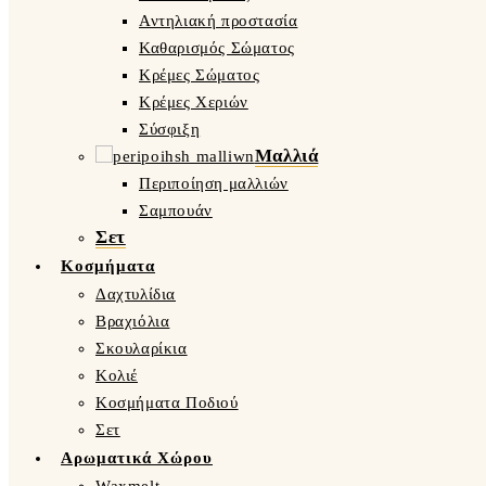
Αντηλιακή προστασία
Καθαρισμός Σώματος
Κρέμες Σώματος
Κρέμες Χεριών
Σύσφιξη
Μαλλιά
Περιποίηση μαλλιών
Σαμπουάν
Σετ
Κοσμήματα
Δαχτυλίδια
Βραχιόλια
Σκουλαρίκια
Κολιέ
Κοσμήματα Ποδιού
Σετ
Αρωματικά Χώρου