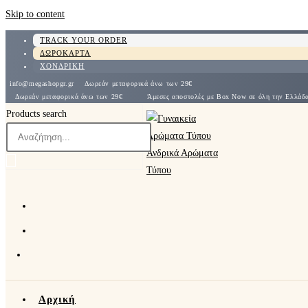
Skip to content
TRACK YOUR ORDER
ΔΩΡΟΚΑΡΤΑ
ΧΟΝΔΡΙΚΗ
info@megashopgr.gr
Δωρεάν μεταφορικά άνω των 29€
Δωρεάν μεταφορικά άνω των 29€
Άμεσες αποστολές με Box Now σε όλη την Ε
Products search
Αρχική