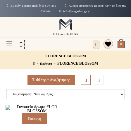
Δωρεάν μεταφορικά άνω των 29€
Άμεσες αποστολές με Box Now σε όλη την
Ελλάδα
info@megashopgr.gr
0
FLORENCE BLOSSOM
FLORENCE BLOSSOM
>
Προϊόντα
>
Φίλτρα Αναζήτησης
Επιλογή