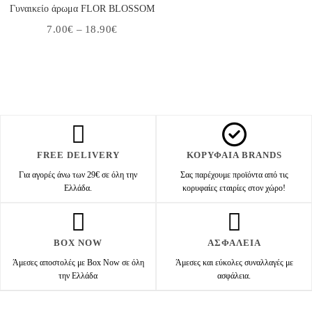
Γυναικείο άρωμα FLOR BLOSSOM
7.00
€
–
18.90
€
FREE DELIVERY
ΚΟΡΥΦΑΙΑ BRANDS
Για αγορές άνω των 29€ σε όλη την
Σας παρέχουμε προϊόντα από τις
Ελλάδα.
κορυφαίες εταιρίες στον χώρο!
BOX NOW
ΑΣΦΑΛΕΙΑ
Άμεσες αποστολές με Box Now σε όλη
Άμεσες και εύκολες συναλλαγές με
την Ελλάδα
ασφάλεια.