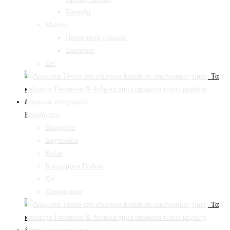
Σύσφιξη
Mαλλιά
Περιποίηση μαλλιών
Σαμπουάν
Σετ
Κοσμήματα
Βραχιόλια
Δαχτυλίδια
Κολιέ
Κοσμήματα Ποδιού
Σετ
Σκουλαρίκια