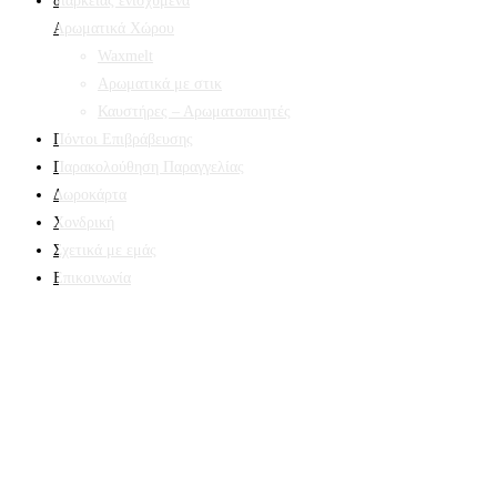
Αρωματικά Χώρου
Waxmelt
Αρωματικά με στικ
Καυστήρες – Αρωματοποιητές
Πόντοι Επιβράβευσης
Παρακολούθηση Παραγγελίας
Δωροκάρτα
Χονδρική
Σχετικά με εμάς
Επικοινωνία