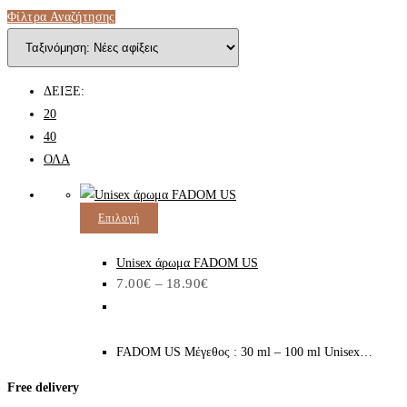
Φίλτρα Αναζήτησης
ΔΕΙΞΕ:
20
40
ΟΛΑ
Αυτό
Επιλογή
το
προϊόν
Unisex άρωμα FADOM US
Price
7.00
€
–
18.90
€
έχει
range:
7.00€
πολλαπλές
through
παραλλαγές.
18.90€
FADOM US Μέγεθος : 30 ml – 100 ml Unisex…
Οι
επιλογές
Free delivery
μπορούν