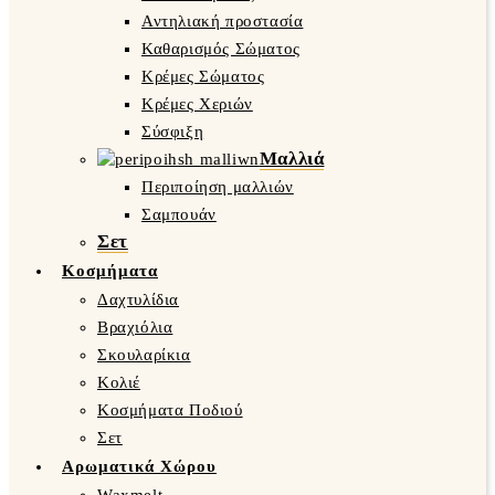
Αντηλιακή προστασία
Καθαρισμός Σώματος
Κρέμες Σώματος
Κρέμες Χεριών
Σύσφιξη
Μαλλιά
Περιποίηση μαλλιών
Σαμπουάν
Σετ
Κοσμήματα
Δαχτυλίδια
Βραχιόλια
Σκουλαρίκια
Κολιέ
Κοσμήματα Ποδιού
Σετ
Αρωματικά Χώρου