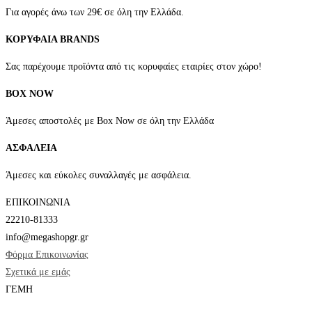
να
Για αγορές άνω των 29€ σε όλη την Ελλάδα.
επιλεγούν
ΚΟΡΥΦΑΙΑ BRANDS
στη
σελίδα
Σας παρέχουμε προϊόντα από τις κορυφαίες εταιρίες στον χώρο!
του
BOX NOW
προϊόντος
Άμεσες αποστολές με Box Now σε όλη την Ελλάδα
ΑΣΦΑΛΕΙΑ
Άμεσες και εύκολες συναλλαγές με ασφάλεια.
ΕΠΙΚΟΙΝΩΝΙΑ
22210-81333
info@megashopgr.gr
Φόρμα Επικοινωνίας
Σχετικά με εμάς
ΓΕΜΗ