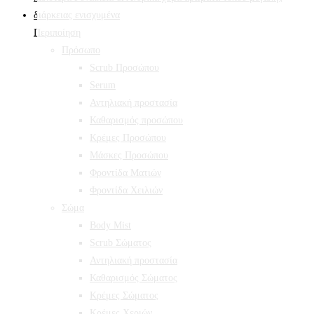
Περιποίηση
Πρόσωπο
Scrub Προσώπου
Serum
Αντηλιακή προστασία
Καθαρισμός προσώπου
Κρέμες Προσώπου
Μάσκες Προσώπου
Φροντίδα Ματιών
Φροντίδα Χειλιών
Σώμα
Body Mist
Scrub Σώματος
Αντηλιακή προστασία
Καθαρισμός Σώματος
Κρέμες Σώματος
Κρέμες Χεριών