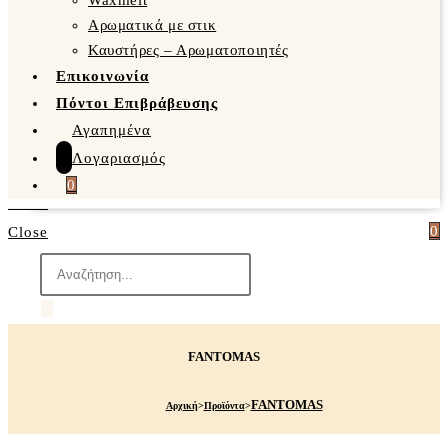
Waxmelt
Αρωματικά με στικ
Καυστήρες – Αρωματοποιητές
Επικοινωνία
Πόντοι Επιβράβευσης
Αγαπημένα
Λογαριασμός
0
0
Close
Products
search
FANTOMAS
FANTOMAS
Αρχική
>
Προϊόντα
>