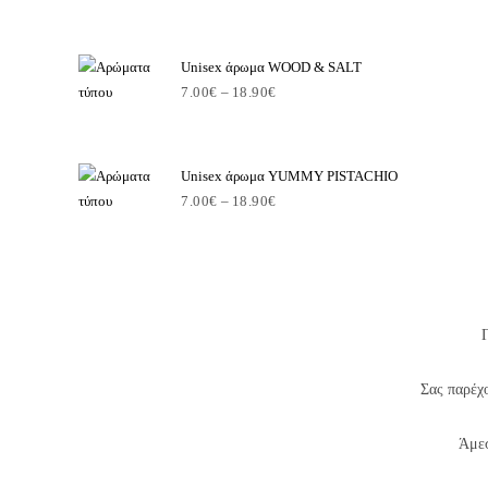
range:
7.00€
through
Unisex άρωμα WOOD & SALT
7.00
€
–
18.90
€
18.90€
Price
range:
7.00€
through
Unisex άρωμα YUMMY PISTACHIO
7.00
€
–
18.90
€
18.90€
Price
range:
7.00€
through
18.90€
Σας παρέχο
Άμεσ