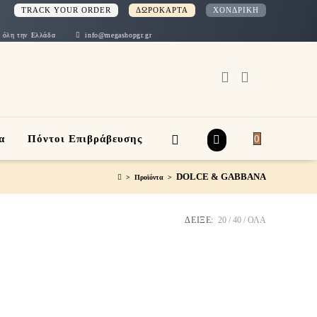
TRACK YOUR ORDER
ΔΩΡΟΚΑΡΤΑ
ΧΟΝΔΡΙΚΗ
ν Ελλάδα
info@megashopgr.gr
α
Πόντοι Επιβράβευσης
0
DOLCE & GABBANA
>
Προϊόντα
>
ΔΕΙΞΕ:
20
40
ΟΛΑ