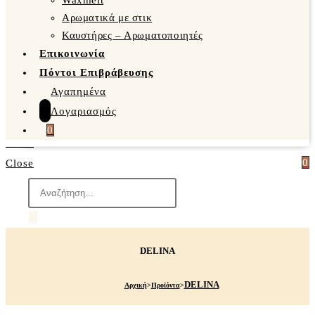
Waxmelt
Αρωματικά με στικ
Καυστήρες – Αρωματοποιητές
Επικοινωνία
Πόντοι Επιβράβευσης
Αγαπημένα
Λογαριασμός
0
0
Close
Products
search
DELINA
DELINA
Αρχική
>
Προϊόντα
>