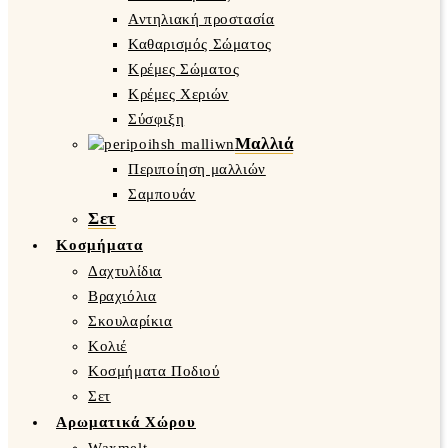
Αντηλιακή προστασία
Καθαρισμός Σώματος
Κρέμες Σώματος
Κρέμες Χεριών
Σύσφιξη
Μαλλιά
Περιποίηση μαλλιών
Σαμπουάν
Σετ
Κοσμήματα
Δαχτυλίδια
Βραχιόλια
Σκουλαρίκια
Κολιέ
Κοσμήματα Ποδιού
Σετ
Αρωματικά Χώρου