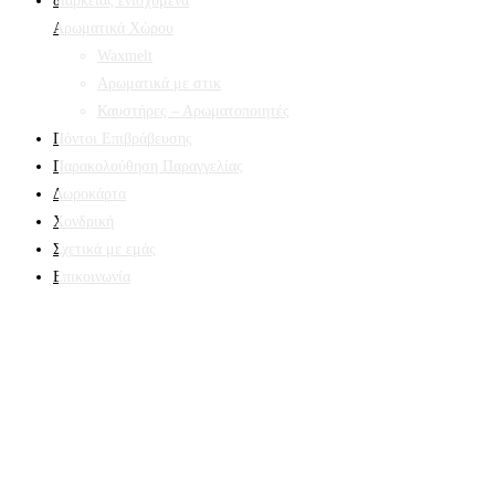
Αρωματικά Χώρου
Waxmelt
Αρωματικά με στικ
Καυστήρες – Αρωματοποιητές
Πόντοι Επιβράβευσης
Παρακολούθηση Παραγγελίας
Δωροκάρτα
Χονδρική
Σχετικά με εμάς
Επικοινωνία