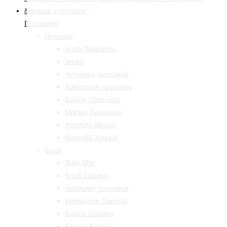
Περιποίηση
Πρόσωπο
Scrub Προσώπου
Serum
Αντηλιακή προστασία
Καθαρισμός προσώπου
Κρέμες Προσώπου
Μάσκες Προσώπου
Φροντίδα Ματιών
Φροντίδα Χειλιών
Σώμα
Body Mist
Scrub Σώματος
Αντηλιακή προστασία
Καθαρισμός Σώματος
Κρέμες Σώματος
Κρέμες Χεριών