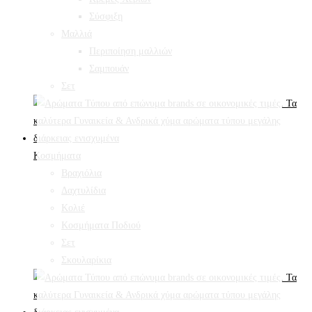
Σύσφιξη
Mαλλιά
Περιποίηση μαλλιών
Σαμπουάν
Σετ
Κοσμήματα
Βραχιόλια
Δαχτυλίδια
Κολιέ
Κοσμήματα Ποδιού
Σετ
Σκουλαρίκια