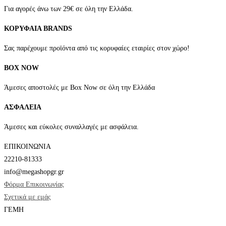
να
Για αγορές άνω των 29€ σε όλη την Ελλάδα.
επιλεγούν
ΚΟΡΥΦΑΙΑ BRANDS
στη
σελίδα
Σας παρέχουμε προϊόντα από τις κορυφαίες εταιρίες στον χώρο!
του
BOX NOW
προϊόντος
Άμεσες αποστολές με Box Now σε όλη την Ελλάδα
ΑΣΦΑΛΕΙΑ
Άμεσες και εύκολες συναλλαγές με ασφάλεια.
ΕΠΙΚΟΙΝΩΝΙΑ
22210-81333
info@megashopgr.gr
Φόρμα Επικοινωνίας
Σχετικά με εμάς
ΓΕΜΗ