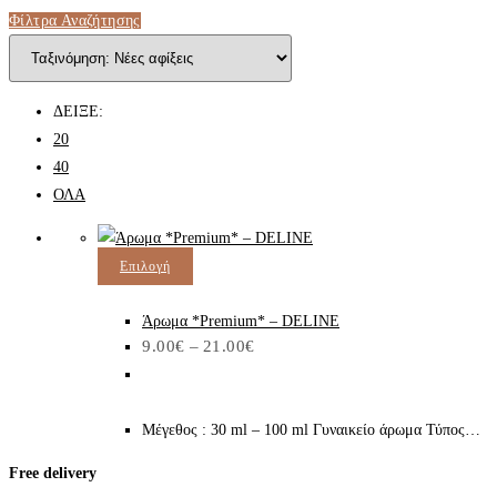
Φίλτρα Αναζήτησης
ΔΕΙΞΕ:
20
40
ΟΛΑ
Αυτό
Επιλογή
το
προϊόν
Άρωμα *Premium* – DELINE
Price
9.00
€
–
21.00
€
έχει
range:
9.00€
πολλαπλές
through
παραλλαγές.
21.00€
Μέγεθος : 30 ml – 100 ml Γυναικείο άρωμα Τύπος…
Οι
επιλογές
Free delivery
μπορούν