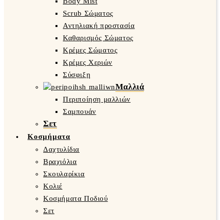
Body Mist
Scrub Σώματος
Αντηλιακή προστασία
Καθαρισμός Σώματος
Κρέμες Σώματος
Κρέμες Χεριών
Σύσφιξη
Μαλλιά
Περιποίηση μαλλιών
Σαμπουάν
Σετ
Κοσμήματα
Δαχτυλίδια
Βραχιόλια
Σκουλαρίκια
Κολιέ
Κοσμήματα Ποδιού
Σετ