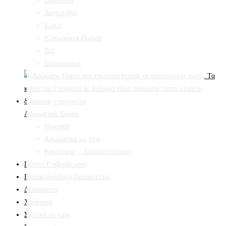
Βραχιόλια
Δαχτυλίδια
Κολιέ
Κοσμήματα Ποδιού
Σετ
Σκουλαρίκια
Αρωματικά Χώρου
Waxmelt
Αρωματικά με στικ
Καυστήρες – Αρωματοποιητές
Πόντοι Επιβράβευσης
Παρακολούθηση Παραγγελίας
Δωροκάρτα
Χονδρική
Σχετικά με εμάς