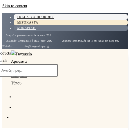
Skip to content
TRACK YOUR ORDER
ΔΩΡΟΚΑΡΤΑ
ΧΟΝΔΡΙΚΗ
Δωρεάν μεταφορικά άνω των 29€
Δωρεάν μεταφορικά άνω των 29€
Άμεσες αποστολές με Box Now σε όλη την
Ελλάδα
info@megashopgr.gr
roducts
arch