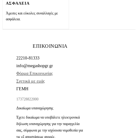
ΑΣΦΑΛΕΙΑ
Άμεσες και εύκολες συναλλαγές με
ασφάλεια.
ΕΠΙΚΟΙΝΩΝΙΑ
22210-81333
info@megashopgr.gr
Φόρμα Επικοινωνίας
Σχετικά με εμάς
ΓΕΜΗ
173728822000
Δικαίωμα υπαναχώρησης
Έχετε δικαίωμα να υποβάλετε ηλεκτρονικά
δήλωση υπαναχώρησης για την παραγγελία
σας, σύμφωνα με την ισχύουσα νομοθεσία για
τις εξ αποστάσεως αγορές.