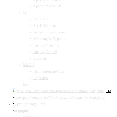
Φροντίδα Χειλιών
Σώμα
Body Mist
Scrub Σώματος
Αντηλιακή προστασία
Καθαρισμός Σώματος
Κρέμες Σώματος
Κρέμες Χεριών
Σύσφιξη
Mαλλιά
Περιποίηση μαλλιών
Σαμπουάν
Σετ
Κοσμήματα