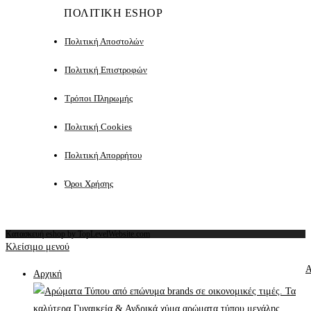
ΠΟΛΙΤΙΚΗ ESHOP
Πολιτική Αποστολών
Πολιτική Επιστροφών
Τρόποι Πληρωμής
Πολιτική Cookies
Πολιτική Απορρήτου
Όροι Χρήσης
Κατασκευή eshop by TopLevelWebsite.com
Κλείσιμο μενού
Α
Αρχική