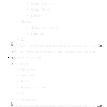
Κρέμες Σώματος
Κρέμες Χεριών
Σύσφιξη
Mαλλιά
Περιποίηση μαλλιών
Σαμπουάν
Σετ
Κοσμήματα
Βραχιόλια
Δαχτυλίδια
Κολιέ
Κοσμήματα Ποδιού
Σετ
Σκουλαρίκια