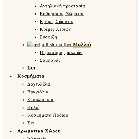
Αντηλιακή προστασία
Καθαρισμός Σώματος
Κρέμες Σώματος
Κρέμες Χεριών
Σύσφιξη
Μαλλιά
Περιποίηση μαλλιών
Σαμπουάν
Σετ
Κοσμήματα
Δαχτυλίδια
Βραχιόλια
Σκουλαρίκια
Κολιέ
Κοσμήματα Ποδιού
Σετ
Αρωματικά Χώρου