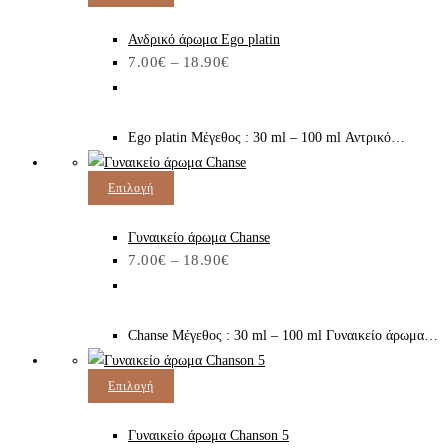
το
να
προϊόν
Ανδρικό άρωμα Ego platin
επιλεγούν
Price
7.00
€
–
18.90
€
έχει
στη
range:
7.00€
πολλαπλές
σελίδα
through
παραλλαγές.
του
18.90€
Ego platin Μέγεθος : 30 ml – 100 ml Αντρικό…
Οι
προϊόντος
επιλογές
Αυτό
Επιλογή
μπορούν
το
να
προϊόν
Γυναικείο άρωμα Chanse
επιλεγούν
Price
7.00
€
–
18.90
€
έχει
στη
range:
7.00€
πολλαπλές
σελίδα
through
παραλλαγές.
του
18.90€
Chanse Μέγεθος : 30 ml – 100 ml Γυναικείο άρωμα…
Οι
προϊόντος
επιλογές
Αυτό
Επιλογή
μπορούν
το
να
προϊόν
Γυναικείο άρωμα Chanson 5
επιλεγούν