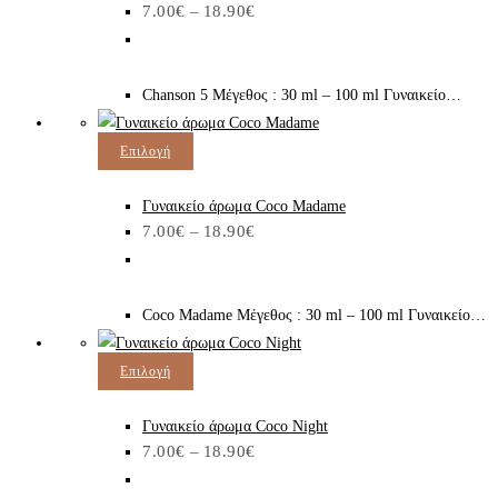
Price
7.00
€
–
18.90
€
έχει
στη
range:
7.00€
πολλαπλές
σελίδα
through
παραλλαγές.
του
18.90€
Chanson 5 Μέγεθος : 30 ml – 100 ml Γυναικείο…
Οι
προϊόντος
επιλογές
Αυτό
Επιλογή
μπορούν
το
να
προϊόν
Γυναικείο άρωμα Coco Madame
επιλεγούν
Price
7.00
€
–
18.90
€
έχει
στη
range:
7.00€
πολλαπλές
σελίδα
through
παραλλαγές.
του
18.90€
Coco Madame Μέγεθος : 30 ml – 100 ml Γυναικείο…
Οι
προϊόντος
επιλογές
Αυτό
Επιλογή
μπορούν
το
να
προϊόν
Γυναικείο άρωμα Coco Night
επιλεγούν
Price
7.00
€
–
18.90
€
έχει
στη
range:
7.00€
πολλαπλές
σελίδα
through