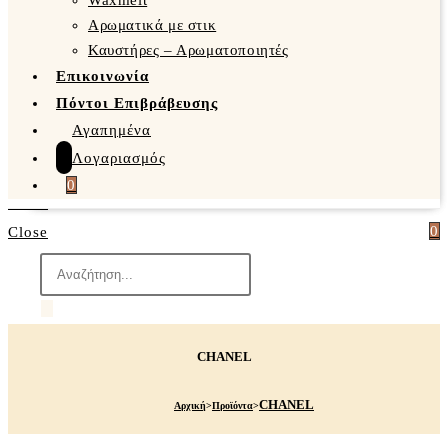
Waxmelt
Αρωματικά με στικ
Καυστήρες – Αρωματοποιητές
Επικοινωνία
Πόντοι Επιβράβευσης
Αγαπημένα
Λογαριασμός
0
0
Close
Products
search
CHANEL
CHANEL
Αρχική
>
Προϊόντα
>