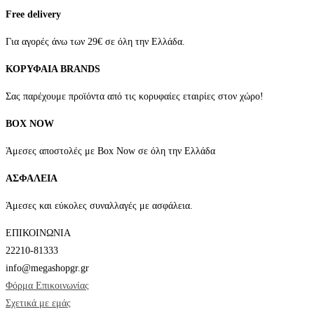
επιλογές
Free delivery
μπορούν
να
Για αγορές άνω των 29€ σε όλη την Ελλάδα.
επιλεγούν
ΚΟΡΥΦΑΙΑ BRANDS
στη
σελίδα
Σας παρέχουμε προϊόντα από τις κορυφαίες εταιρίες στον χώρο!
του
BOX NOW
προϊόντος
Άμεσες αποστολές με Box Now σε όλη την Ελλάδα
ΑΣΦΑΛΕΙΑ
Άμεσες και εύκολες συναλλαγές με ασφάλεια.
ΕΠΙΚΟΙΝΩΝΙΑ
22210-81333
info@megashopgr.gr
Φόρμα Επικοινωνίας
Σχετικά με εμάς