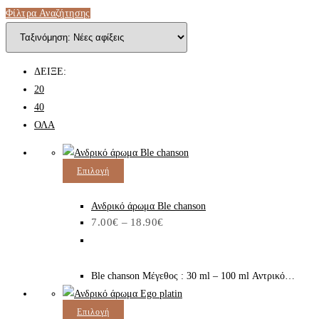
Φίλτρα Αναζήτησης
ΔΕΙΞΕ:
20
40
ΟΛΑ
Αυτό
Επιλογή
το
προϊόν
Ανδρικό άρωμα Ble chanson
Price
7.00
€
–
18.90
€
έχει
range:
7.00€
πολλαπλές
through
παραλλαγές.
18.90€
Ble chanson Μέγεθος : 30 ml – 100 ml Αντρικό…
Οι
επιλογές
Αυτό
Επιλογή
μπορούν