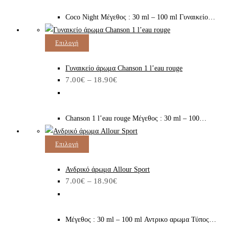
παραλλαγές.
του
18.90€
Coco Night Μέγεθος : 30 ml – 100 ml Γυναικείο…
Οι
προϊόντος
επιλογές
Αυτό
Επιλογή
μπορούν
το
να
προϊόν
Γυναικείο άρωμα Chanson 1 l’eau rouge
επιλεγούν
Price
7.00
€
–
18.90
€
έχει
στη
range:
7.00€
πολλαπλές
σελίδα
through
παραλλαγές.
του
18.90€
Chanson 1 l’eau rouge Μέγεθος : 30 ml – 100…
Οι
προϊόντος
επιλογές
Αυτό
Επιλογή
μπορούν
το
να
προϊόν
Ανδρικό άρωμα Allour Sport
επιλεγούν
Price
7.00
€
–
18.90
€
έχει
στη
range:
7.00€
πολλαπλές
σελίδα
through
παραλλαγές.
του
18.90€
Μέγεθος : 30 ml – 100 ml Αντρικο αρωμα Τύπος…
Οι
προϊόντος