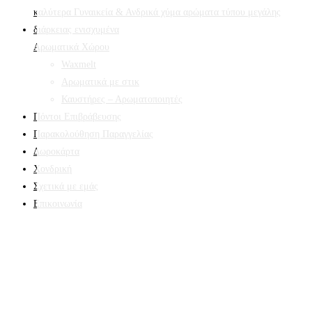
Αρωματικά Χώρου
Waxmelt
Αρωματικά με στικ
Καυστήρες – Αρωματοποιητές
Πόντοι Επιβράβευσης
Παρακολούθηση Παραγγελίας
Δωροκάρτα
Χονδρική
Σχετικά με εμάς
Επικοινωνία