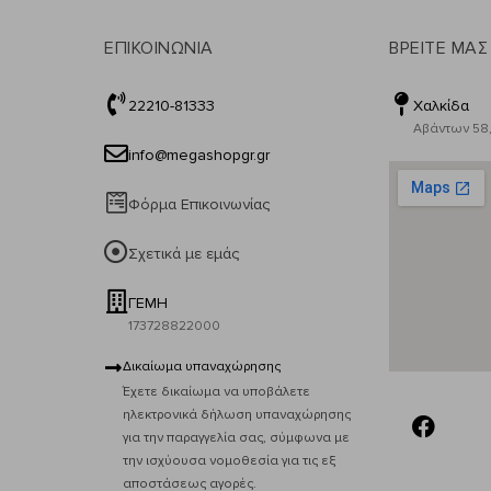
ΕΠΙΚΟΙΝΩΝΙΑ
ΒΡΕΙΤΕ ΜΑΣ
22210-81333
Χαλκίδα
Αβάντων 58,
info@megashopgr.gr
Φόρμα Επικοινωνίας
Σχετικά με εμάς
ΓΕΜΗ
173728822000
Δικαίωμα υπαναχώρησης
Έχετε δικαίωμα να υποβάλετε
ηλεκτρονικά δήλωση υπαναχώρησης
για την παραγγελία σας, σύμφωνα με
την ισχύουσα νομοθεσία για τις εξ
αποστάσεως αγορές.