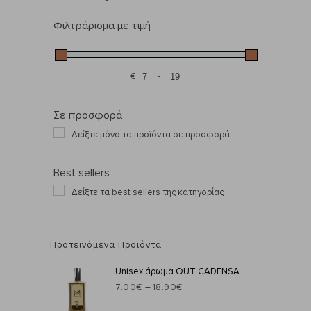
Αντηλιακή προστασία
Φιλτράρισμα με τιμή
Καθαρισμός Σώματος
Κρέμες Σώματος
Κρέμες Χεριών
Σύσφιξη
€
-
Minimum Price
Maximum Price
Σετ
Gift Boxes set
Σε προσφορά
Δωροκάρτα
Δείξτε μόνο τα προϊόντα σε προσφορά
Κοσμήματα
Δαχτυλίδια
Best sellers
Βραχιόλια
Σκουλαρίκια
Δείξτε τα best sellers της κατηγορίας
Κολιέ
Κοσμήματα Ποδιού
Σετ
Προτεινόμενα Προϊόντα
Unisex άρωμα OUT CADENSA
7.00
€
–
18.90
€