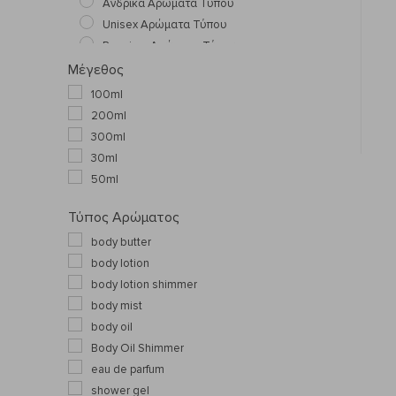
Ανδρικά Αρώματα Τύπου
Unisex Αρώματα Τύπου
Premium Αρώματα Τύπου
Περιποίηση
Μέγεθος
Mαλλιά
100ml
Περιποίηση μαλλιών
200ml
Σαμπουάν
300ml
Πρόσωπο
30ml
Καθαρισμός προσώπου
50ml
Scrub Προσώπου
Τύπος Αρώματος
Serum
Μάσκες Προσώπου
body butter
Κρέμες Προσώπου
body lotion
Αντηλιακή προστασία
body lotion shimmer
Φροντίδα Ματιών
body mist
Φροντίδα Χειλιών
body oil
Σώμα
Body Oil Shimmer
Body Mist
eau de parfum
Scrub Σώματος
shower gel