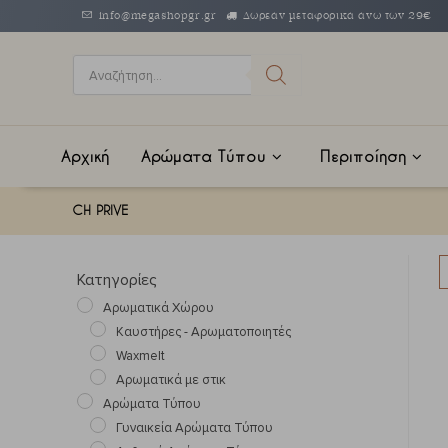
info@megashopgr.gr
Δωρεάν μεταφορικά άνω των 29€
Αρχική
Αρώματα Τύπου
Περιποίηση
CH PRIVE
Κατηγορίες
Αρωματικά Χώρου
Καυστήρες - Αρωματοποιητές
Waxmelt
Αρωματικά με στικ
Αρώματα Τύπου
Γυναικεία Αρώματα Τύπου