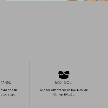
BRANDS
BOX NOW
όντα από τις
Άμεσες αποστολές με Box Now σε
ς στον χώρο!
όλη την Ελλάδα