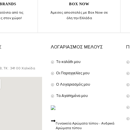
 BRANDS
BOX NOW
ϊόντα από τις
Άμεσες αποστολές με Box Now σε
ες στον χώρο!
όλη την Ελλάδα
Σ
ΛΟΓΑΡΙΑΣΜΟΣ ΜΕΛΟΥΣ
Π
Το καλάθι μου
, ΤΚ : 341 00 Χαλκίδα
Οι Παραγγελίες μου
Ο Λογαριασμός μου
Τα Αγαπημένα μου
Γυναικεία Αρώματα τύπου - Ανδρικά
Αρώματα τύπου