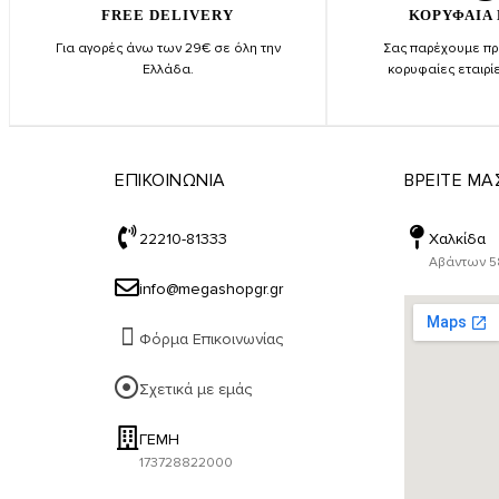
FREE DELIVERY
ΚΟΡΥΦΑΙΑ
Για αγορές άνω των 29€ σε όλη την
Σας παρέχουμε προ
Ελλάδα.
κορυφαίες εταιρί
ΕΠΙΚΟΙΝΩΝΙΑ
ΒΡΕΙΤΕ ΜΑ
22210-81333
Χαλκίδα
Αβάντων 58
info@megashopgr.gr
Φόρμα Επικοινωνίας
Σχετικά με εμάς
ΓΕΜΗ
173728822000