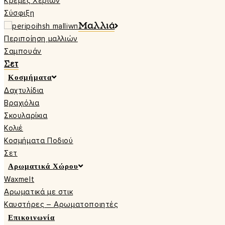
Κρέμες Χεριών
Σύσφιξη
Μαλλιά
Περιποίηση μαλλιών
Σαμπουάν
Σετ
Κοσμήματα
Δαχτυλίδια
Βραχιόλια
Σκουλαρίκια
Κολιέ
Κοσμήματα Ποδιού
Σετ
Αρωματικά Χώρου
Waxmelt
Αρωματικά με στικ
Καυστήρες – Αρωματοποιητές
Επικοινωνία