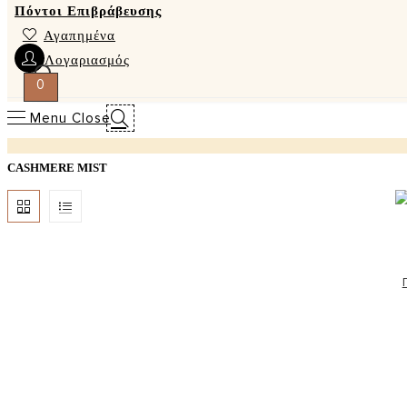
Πόντοι Επιβράβευσης
Αγαπημένα
Λογαριασμός
0
Menu
Close
CASHMERE MIST