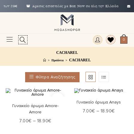
των 29€
Άμεσες αποστολές με Box Now σε όλη την Ελλάδα
info@
0
CACHAREL
CACHAREL
>
Προϊόντα
>
Φίλτρα Αναζήτησης
Επιλογή
Γυναικείο άρωμα Anays
Επιλογή
Γυναικείο άρωμα Amore-
7.00
€
–
18.90
€
Amore
7.00
€
–
18.90
€