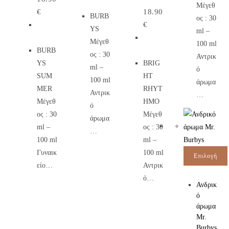
Μέγεθ
€
18.90
BURB
ος : 30
€
YS
ml –
Μέγεθ
100 ml
BURB
ος : 30
Αντρικ
YS
BRIG
ml –
ό
SUM
HT
100 ml
άρωμα
MER
RHYT
Αντρικ
…
Μέγεθ
HMO
ό
ος : 30
Μέγεθ
άρωμα
ml –
ος : 30
…
100 ml
ml –
Γυναικ
100 ml
Επιλογή
είο…
Αντρικ
ό…
Ανδρικ
ό
άρωμα
Mr.
Burbys