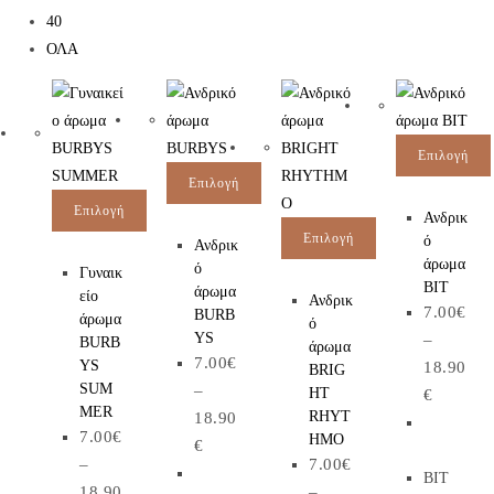
40
ΟΛΑ
Επιλογή
Επιλογή
Επιλογή
Ανδρικ
Επιλογή
ό
Ανδρικ
άρωμα
ό
Γυναικ
BIT
άρωμα
είο
Ανδρικ
7.00
€
BURB
άρωμα
ό
YS
–
BURB
άρωμα
7.00
€
YS
18.90
BRIG
SUM
–
HT
€
MER
RHYT
18.90
7.00
€
HMO
€
–
7.00
€
BIT
18.90
–