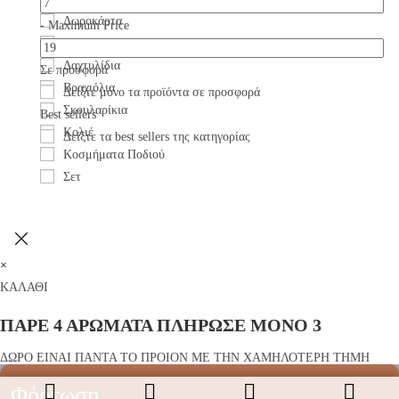
Δωροκάρτα
-
Maximum Price
Κοσμήματα
Δαχτυλίδια
Σε προσφορά
Βραχιόλια
Δείξτε μόνο τα προϊόντα σε προσφορά
Σκουλαρίκια
Best sellers
Κολιέ
Δείξτε τα best sellers της κατηγορίας
Κοσμήματα Ποδιού
Σετ
×
ΚΑΛΑΘΙ
ΠΑΡΕ 4 ΑΡΩΜΑΤΑ ΠΛΗΡΩΣΕ ΜΟΝΟ 3
ΔΩΡΟ ΕΙΝΑΙ ΠΑΝΤΑ ΤΟ ΠΡΟΙΟΝ ΜΕ ΤΗΝ ΧΑΜΗΛΟΤΕΡΗ ΤΗΜΗ
Φόρτωση...