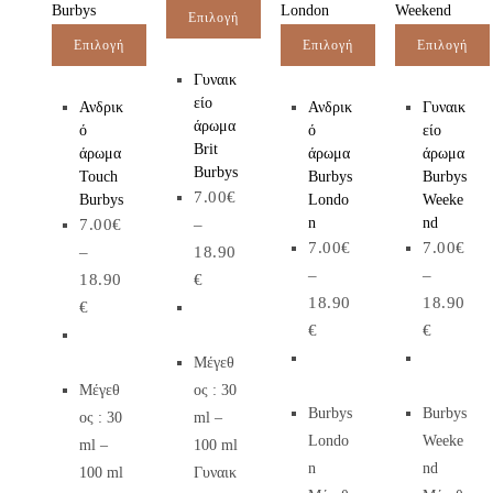
Επιλογή
Επιλογή
Επιλογή
Επιλογή
Γυναικ
είο
Ανδρικ
Ανδρικ
Γυναικ
άρωμα
ό
ό
είο
Brit
άρωμα
άρωμα
άρωμα
Burbys
Touch
Burbys
Burbys
7.00
€
Burbys
Londo
Weeke
n
nd
7.00
€
–
7.00
€
7.00
€
–
18.90
–
–
18.90
€
18.90
18.90
€
€
€
Μέγεθ
Μέγεθ
ος : 30
Burbys
Burbys
ος : 30
ml –
Londo
Weeke
ml –
100 ml
n
nd
100 ml
Γυναικ