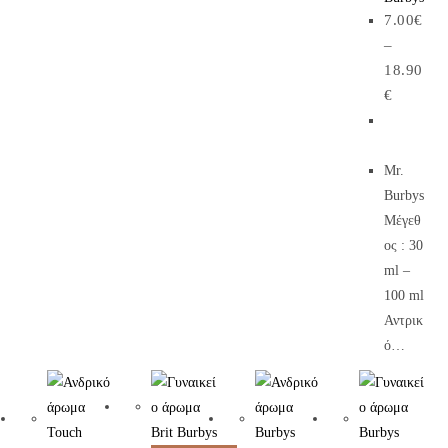
7.00
€
–
18.90
€
Mr.
Burbys
Μέγεθ
ος : 30
ml –
100 ml
Αντρικ
ό…