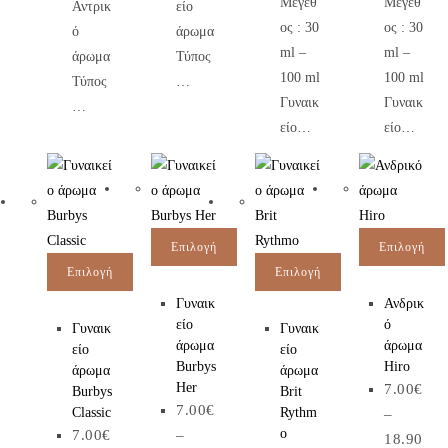
Μέγεθ
Μέγεθ
Αντρικ
είο
ος : 30
ος : 30
ό
άρωμα
ml –
ml –
άρωμα
Τύπος
100 ml
100 ml
Τύπος
…
Γυναικ
Γυναικ
…
είο…
είο…
Επιλογή
Επιλογή
Επιλογή
Επιλογή
Γυναικ
Ανδρικ
είο
ό
Γυναικ
Γυναικ
άρωμα
άρωμα
είο
είο
Burbys
Hiro
άρωμα
άρωμα
Her
7.00
€
Burbys
Brit
7.00
€
Classic
Rythm
–
o
7.00
€
–
18.90