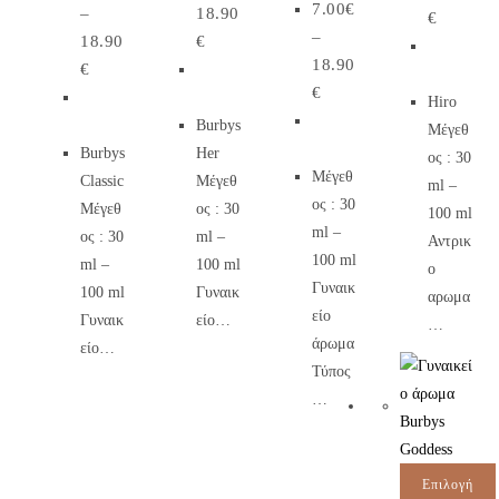
7.00
€
–
18.90
€
–
18.90
€
18.90
€
€
Hiro
Burbys
Μέγεθ
Burbys
Her
ος : 30
Μέγεθ
Classic
Μέγεθ
ml –
ος : 30
Μέγεθ
ος : 30
100 ml
ml –
ος : 30
ml –
Αντρικ
100 ml
ml –
100 ml
ο
Γυναικ
100 ml
Γυναικ
αρωμα
είο
Γυναικ
είο…
…
άρωμα
είο…
Τύπος
…
Επιλογή