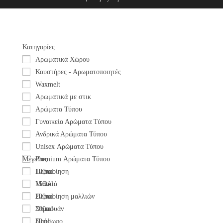
Κατηγορίες
Αρωματικά Χώρου
Καυστήρες - Αρωματοποιητές
Waxmelt
Αρωματικά με στικ
Αρώματα Τύπου
Γυναικεία Αρώματα Τύπου
Ανδρικά Αρώματα Τύπου
Unisex Αρώματα Τύπου
Μέγεθος
Premium Αρώματα Τύπου
Περιποίηση
100ml
Mαλλιά
150ml
Περιποίηση μαλλιών
200ml
Σαμπουάν
300ml
Πρόσωπο
30ml