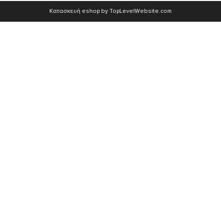
Κατασκευή eshop by TopLevelWebsite.com