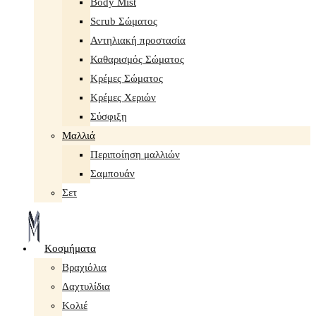
Body Mist
Scrub Σώματος
Αντηλιακή προστασία
Καθαρισμός Σώματος
Κρέμες Σώματος
Κρέμες Χεριών
Σύσφιξη
Mαλλιά
Περιποίηση μαλλιών
Σαμπουάν
Σετ
Κοσμήματα
Βραχιόλια
Δαχτυλίδια
Κολιέ