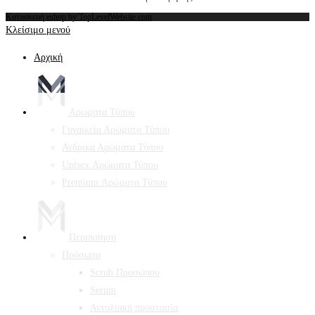
Κατασκευή eshop by TopLevelWebsite.com
Κλείσιμο μενού
Αρχική
Αρώματα Τύπου
Γυναικεία Αρώματα Τύπου
Ανδρικά Αρώματα Τύπου
Unisex Αρώματα Τύπου
Premium Αρώματα Τύπου
Περιποίηση
Πρόσωπο
Scrub Προσώπου
Serum
Αντηλιακή προστασία