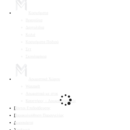
Κοσμήματα
Βραχιόλια
Δαχτυλίδια
Κολιέ
Κοσμήματα Ποδιού
Σετ
Σκουλαρίκια
Αρωματικά Χώρου
Waxmelt
Αρωματικά με στικ
Καυστήρες – Αρωματοποιητές
Πόντοι Επιβράβευσης
Παρακολούθηση Παραγγελίας
Δωροκάρτα
Χονδρική