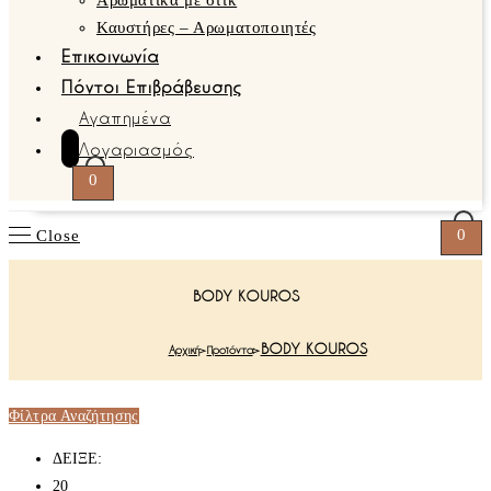
Αρωματικά με στικ
Καυστήρες – Αρωματοποιητές
Επικοινωνία
Πόντοι Επιβράβευσης
Αγαπημένα
Λογαριασμός
0
0
Close
BODY KOUROS
BODY KOUROS
Αρχική
>
Προϊόντα
>
Φίλτρα Αναζήτησης
ΔΕΙΞΕ:
20