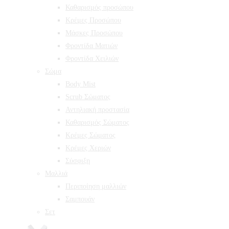
Καθαρισμός προσώπου
Κρέμες Προσώπου
Μάσκες Προσώπου
Φροντίδα Ματιών
Φροντίδα Χειλιών
Σώμα
Body Mist
Scrub Σώματος
Αντηλιακή προστασία
Καθαρισμός Σώματος
Κρέμες Σώματος
Κρέμες Χεριών
Σύσφιξη
Mαλλιά
Περιποίηση μαλλιών
Σαμπουάν
Σετ