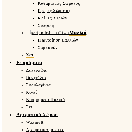
Καθαρισμός Σώματος
Κρέμες Σώματος
Κρέμες Χεριών
Σύσφιξη
Μαλλιά
Περιποίηση μαλλιών
Σαμπουάν
Σετ
Κοσμήματα
Δαχτυλίδια
Βραχιόλια
Σκουλαρίκια
Κολιέ
Κοσμήματα Ποδιού
Σετ
Αρωματικά Χώρου
Waxmelt
Αρωματικά με στικ