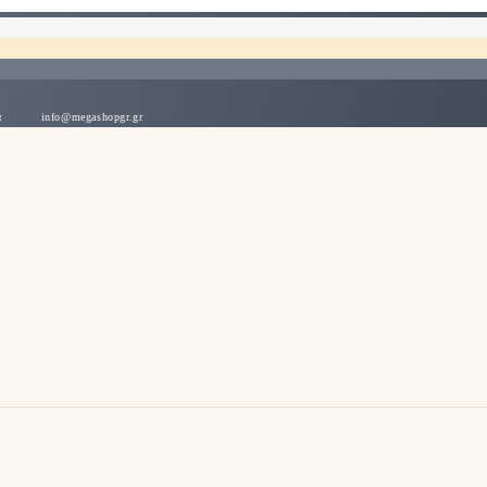
λλάδα
info@megashopgr.gr