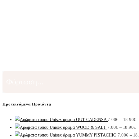
Φόρτωση...
Προτεινόμενα Προϊόντα
P
Unisex άρωμα OUT CADENSA
7.00
€
–
18.90
€
P
r
Unisex άρωμα WOOD & SALT
7.00
€
–
18.90
€
r
7
Unisex άρωμα YUMMY PISTACHIO
7.00
€
–
18