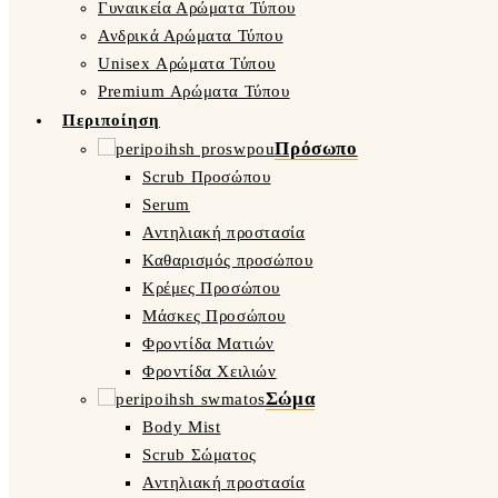
Γυναικεία Αρώματα Τύπου
Ανδρικά Αρώματα Τύπου
Unisex Αρώματα Τύπου
Premium Αρώματα Τύπου
Περιποίηση
Πρόσωπο
Scrub Προσώπου
Serum
Αντηλιακή προστασία
Καθαρισμός προσώπου
Κρέμες Προσώπου
Μάσκες Προσώπου
Φροντίδα Ματιών
Φροντίδα Χειλιών
Σώμα
Body Mist
Scrub Σώματος
Αντηλιακή προστασία