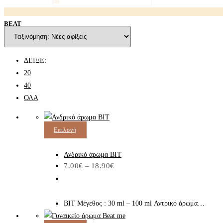
BEAT
ΔΕΙΞΕ:
20
40
ΟΛΑ
Αυτό
Επιλογή
το
προϊόν
Ανδρικό άρωμα BIT
Price
7.00
€
–
18.90
€
έχει
range:
7.00€
πολλαπλές
through
παραλλαγές.
18.90€
BIT Μέγεθος : 30 ml – 100 ml Αντρικό άρωμα…
Οι
επιλογές