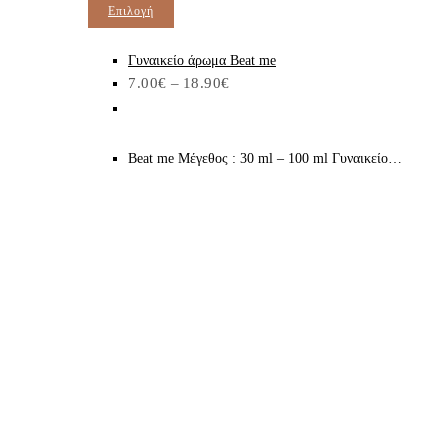
Αυτό
Επιλογή
μπορούν
το
να
προϊόν
Γυναικείο άρωμα Beat me
επιλεγούν
Price
7.00
€
–
18.90
€
έχει
στη
range:
7.00€
πολλαπλές
σελίδα
through
παραλλαγές.
του
18.90€
Beat me Μέγεθος : 30 ml – 100 ml Γυναικείο…
Οι
προϊόντος
επιλογές
μπορούν
να
επιλεγούν
στη
σελίδα
του
προϊόντος