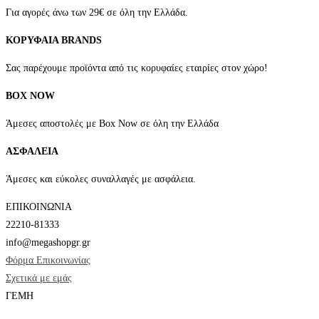
να
Για αγορές άνω των 29€ σε όλη την Ελλάδα.
επιλεγούν
ΚΟΡΥΦΑΙΑ BRANDS
στη
σελίδα
Σας παρέχουμε προϊόντα από τις κορυφαίες εταιρίες στον χώρο!
του
BOX NOW
προϊόντος
Άμεσες αποστολές με Box Now σε όλη την Ελλάδα
ΑΣΦΑΛΕΙΑ
Άμεσες και εύκολες συναλλαγές με ασφάλεια.
ΕΠΙΚΟΙΝΩΝΙΑ
22210-81333
info@megashopgr.gr
Φόρμα Επικοινωνίας
Σχετικά με εμάς
ΓΕΜΗ