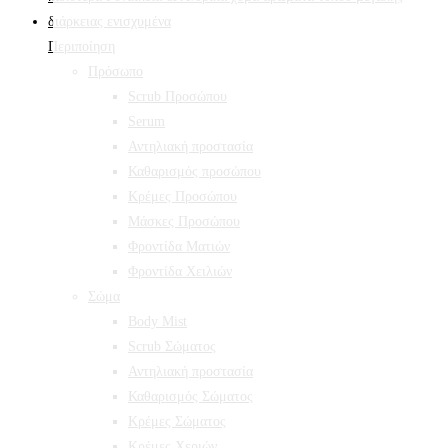
Περιποίηση
Πρόσωπο
Scrub Προσώπου
Serum
Αντηλιακή προστασία
Καθαρισμός προσώπου
Κρέμες Προσώπου
Μάσκες Προσώπου
Φροντίδα Ματιών
Φροντίδα Χειλιών
Σώμα
Body Mist
Scrub Σώματος
Αντηλιακή προστασία
Καθαρισμός Σώματος
Κρέμες Σώματος
Κρέμες Χεριών