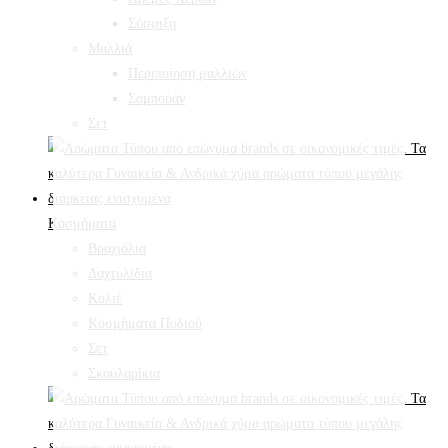
Σύσφιξη
Mαλλιά
Περιποίηση μαλλιών
Σαμπουάν
Σετ
Κοσμήματα
Βραχιόλια
Δαχτυλίδια
Κολιέ
Κοσμήματα Ποδιού
Σετ
Σκουλαρίκια