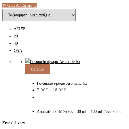
Φίλτρα Αναζήτησης
ΔΕΙΞΕ:
20
40
ΟΛΑ
Αυτό
Επιλογή
το
προϊόν
Γυναικείο άρωμα Aromatic lxr
Price
7.00
€
–
18.90
€
έχει
range:
7.00€
πολλαπλές
through
παραλλαγές.
18.90€
Aromatic lxr Μέγεθος : 30 ml – 100 ml Γυναικείο…
Οι
επιλογές
Free delivery
μπορούν