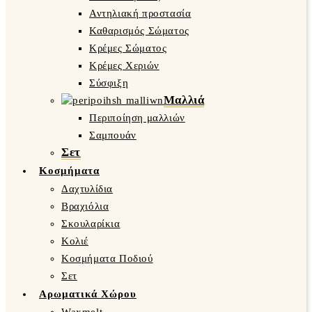
Αντηλιακή προστασία
Καθαρισμός Σώματος
Κρέμες Σώματος
Κρέμες Χεριών
Σύσφιξη
Μαλλιά
Περιποίηση μαλλιών
Σαμπουάν
Σετ
Κοσμήματα
Δαχτυλίδια
Βραχιόλια
Σκουλαρίκια
Κολιέ
Κοσμήματα Ποδιού
Σετ
Αρωματικά Χώρου