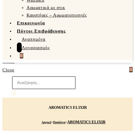
Waxmelt
Αρωματικά με στικ
Καυστήρες – Αρωματοποιητές
Επικοινωνία
Πόντοι Επιβράβευσης
Αγαπημένα
Λογαριασμός
0
0
Close
Products
search
AROMATICS ELIXIR
AROMATICS ELIXIR
Αρχική
>
Προϊόντα
>