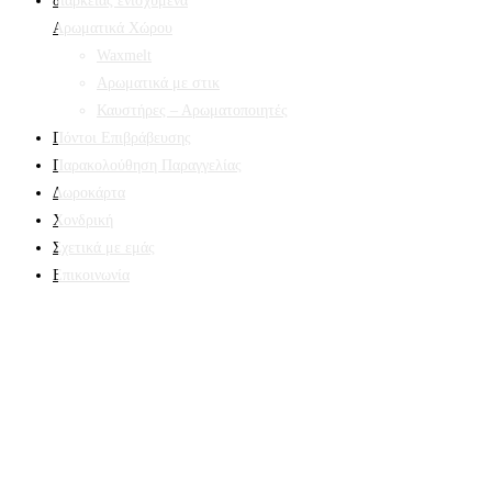
Αρωματικά Χώρου
Waxmelt
Αρωματικά με στικ
Καυστήρες – Αρωματοποιητές
Πόντοι Επιβράβευσης
Παρακολούθηση Παραγγελίας
Δωροκάρτα
Χονδρική
Σχετικά με εμάς
Επικοινωνία